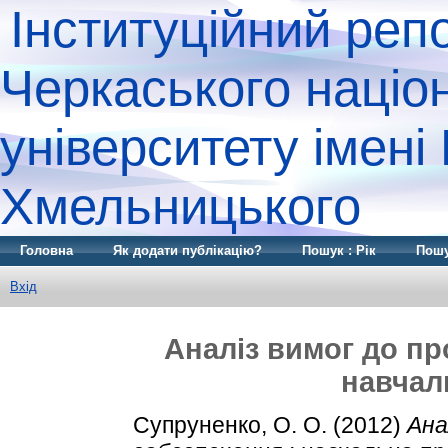
Інституційний реп
Черкаського націо
університету імені
Хмельницького
Головна
Як додати публікацію?
Пошук : Рік
Пошу
Вхід
Аналіз вимог до пр
навчал
Супруненко, О. О.
(2012)
Ана