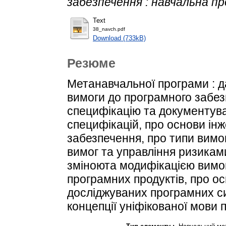
забезпечення : навчальна п
Text
38_navch.pdf
Download (733kB)
Резюме
Метанавчальної програми : д
вимоги до програмного забез
специфікацію та документув
специфікацій, про основи інж
забезпечення, про типи вимог 
вимог та управління ризикам
зміноюта модифікацією вимог
програмних продуктів, про о
досліджуваних програмних си
концепції уніфікованої мови