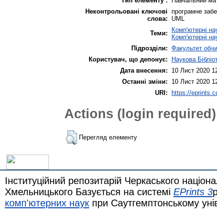
Тип елементу :
Навчальний ма
Неконтрольовані ключові
програмне забе
слова:
UML
Комп'ютерні на
Теми:
Комп'ютерні на
Підрозділи:
Факультет обчи
Користувач, що депонує:
Наукова Бібліо
Дата внесення:
10 Лист 2020 1
Останні зміни:
10 Лист 2020 1
URI:
https://eprints.
Actions (login required)
Перегляд елементу
Інституційний репозитарій Черкаського націона
Хмельницького Базується на системі
EPrints 3
комп'ютерних наук
при Саутгемптонському уні