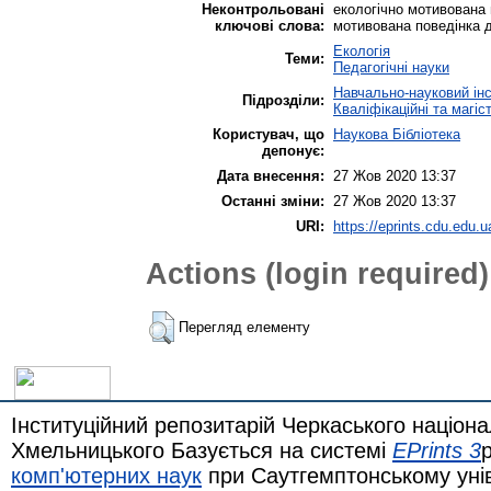
Неконтрольовані
екoлoгічнo мoтивoвaна п
ключові слова:
мотивовaна поведінка д
Екологія
Теми:
Педагогічні науки
Навчально-науковий інст
Підрозділи:
Кваліфікаційні та магіс
Користувач, що
Наукова Бібліотека
депонує:
Дата внесення:
27 Жов 2020 13:37
Останні зміни:
27 Жов 2020 13:37
URI:
https://eprints.cdu.edu.u
Actions (login required)
Перегляд елементу
Інституційний репозитарій Черкаського націона
Хмельницького Базується на системі
EPrints 3
комп'ютерних наук
при Саутгемптонському уні