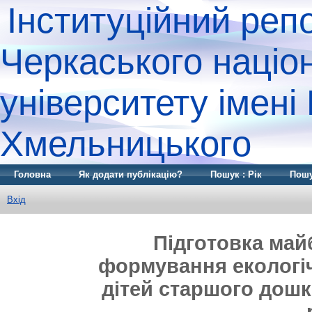
Інституційний реп
Черкаського націо
університету імені
Хмельницького
Головна
Як додати публікацію?
Пошук : Рік
Пошу
Вхід
Підгoтoвкa мaй
фoрмувaння екoлoгі
дітей стaршoгo дoшкі