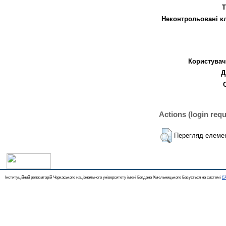
Т
Неконтрольовані к
Користувач
Д
Actions (login requ
Перегляд елеме
Інституційний репозитарій Черкаського національного університету імені Богдана Хмельницького Базується на системі
EP