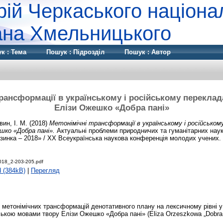
рій Черкаського націона
дана Хмельницького
к : Тема
Пошук : Підрозділ
Пошук : Автор
трансформації в українському і російському переклад
Елізи Ожешко «Добра пані»
вин, І. М.
(2018)
Метонімічні трансформації в українському і російськом
шко «Добра пані».
Актуальні проблеми природничих та гуманітарних нау
инка – 2018» / XX Всеукраїнська наукова конференція молодих учених. с
018_2-203-205.pdf
 (384kB)
|
Перегляд
з метонімічних трансформацій денотативного плану на лексичному рівні 
ською мовами твору Елізи Ожешко «Добра пані» (Eliza Orzeszkowa „Dobra 