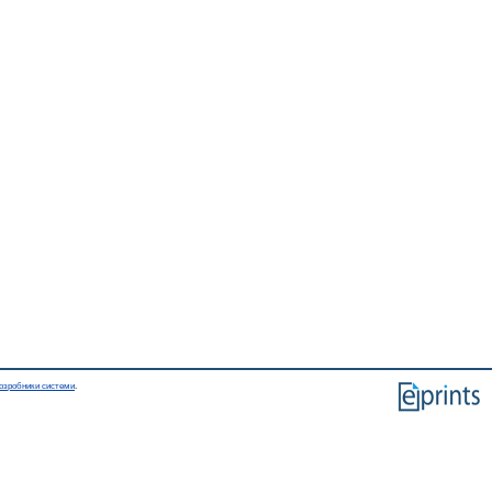
озробники системи
.