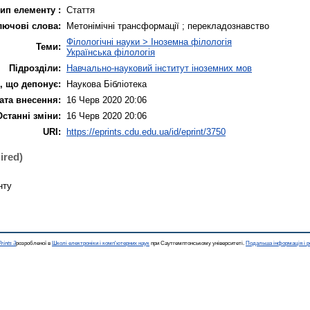
ип елементу :
Стаття
лючові слова:
Метонімічні трансформації ; перекладознавство
Філологічні науки > Іноземна філологія
Теми:
Українська філологія
Підрозділи:
Навчально-науковий інститут іноземних мов
, що депонує:
Наукова Бібліотека
ата внесення:
16 Черв 2020 20:06
Останні зміни:
16 Черв 2020 20:06
URI:
https://eprints.cdu.edu.ua/id/eprint/3750
ired)
нту
rints 3
розробленої в
Школі електроніки і комп'ютерних наук
при Саутгемптонському університеті.
Подальша інформація і р