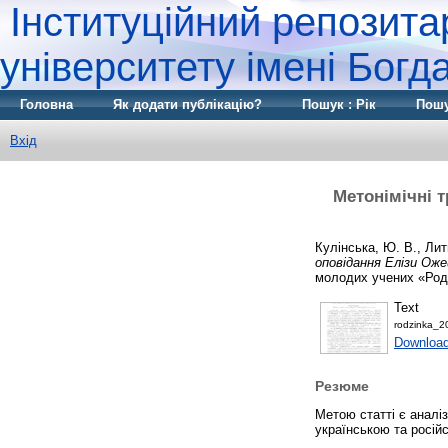
Інституційний репозита
університету імені Бог
Головна
Як додати публікацію?
Пошук : Рік
Пошу
Вхід
Метонімічні 
Кулінська, Ю. В.
,
Лит
оповідання Елізи Оже
молодих учених «Родз
Text
rodzinka_2
Download
Резюме
Метою статті є аналі
українською та росій