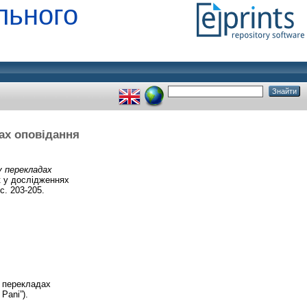
льного
ах оповідання
у перекладах
к у дослідженнях
. 203-205.
у перекладах
Pani”).