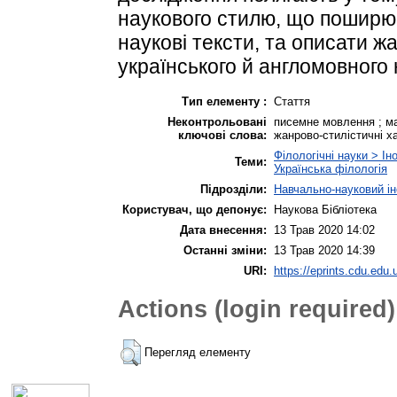
наукового стилю, що поширюют
наукові тексти, та описати ж
українського й англомовного
Тип елементу :
Стаття
Неконтрольовані
писемне мовлення ; ма
ключові слова:
жанрово-стилістичні х
Філологічні науки > Ін
Теми:
Українська філологія
Підрозділи:
Навчально-науковий ін
Користувач, що депонує:
Наукова Бібліотека
Дата внесення:
13 Трав 2020 14:02
Останні зміни:
13 Трав 2020 14:39
URI:
https://eprints.cdu.edu.
Actions (login required)
Перегляд елементу