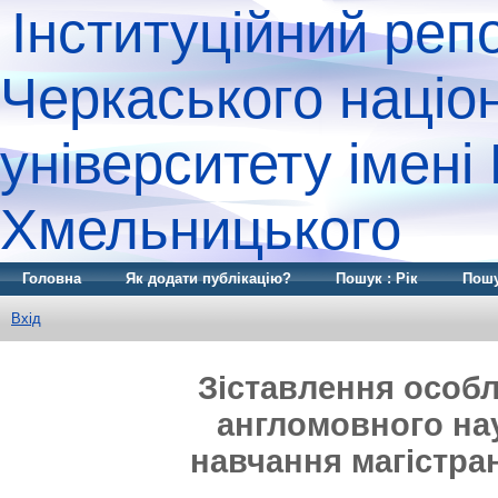
Інституційний реп
Черкаського націо
університету імені
Хмельницького
Головна
Як додати публікацію?
Пошук : Рік
Пошу
Вхід
Зіставлення особл
англомовного нау
навчання магістра