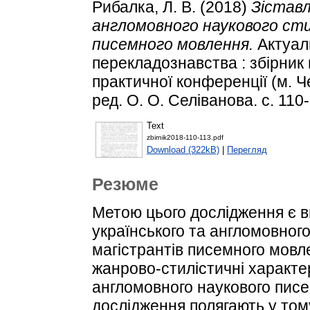
Рибалка, Л. В.
(2018)
Зіставл
англомовного наукового сти
писемного мовлення.
Актуал
перекладознавства : збірник 
практичної конференції (м. Че
ред. О. О. Селіванова. с. 110-
Text
zbirnik2018-110-113.pdf
Download (322kB)
|
Перегляд
Резюме
Метою цього дослідження є ви
українського та англомовного
магістрантів писемного мовл
жанрово-стилістичні характе
англомовного наукового пис
дослідження полягають у том