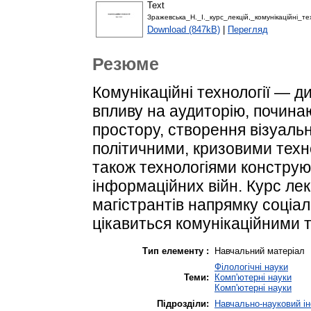
Text
Зражевська_Н._І._курс_лекцій,_комунікаційні_тех
Download (847kB)
|
Перегляд
Резюме
Комунікаційні технології — ди
впливу на аудиторію, починаю
простору, створення візуальн
політичними, кризовими тех
також технологіями конструюв
інформаційних війн. Курс лек
магістрантів напрямку соціаль
цікавиться комунікаційними 
Тип елементу :
Навчальний матеріал
Філологічні науки
Теми:
Комп'ютерні науки
Комп'ютерні науки
Підрозділи:
Навчально-науковий інс