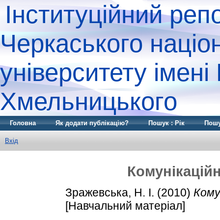
Інституційний реп
Черкаського націо
університету імені
Хмельницького
Головна
Як додати публікацію?
Пошук : Рік
Пошу
Вхід
Комунікаційні
Зражевська, Н. І.
(2010)
Комун
[Навчальний матеріал]