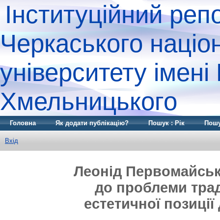
Інституційний реп
Черкаського націо
університету імені
Хмельницького
Головна
Як додати публікацію?
Пошук : Рік
Пошу
Вхід
Леонід Первомайськ
до проблеми трад
естетичної позиці