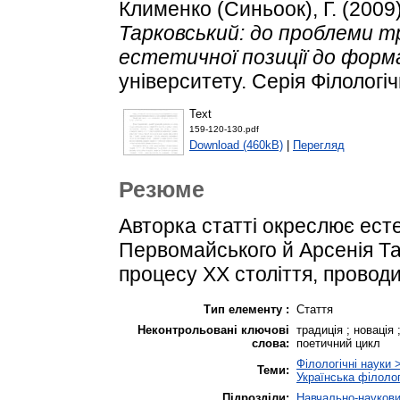
Клименко (Синьоок), Г.
(2009
Тарковський: до проблеми тр
естетичної позиції до форм
університету. Серія Філологіч
Text
159-120-130.pdf
Download (460kB)
|
Перегляд
Резюме
Авторка статті окреслює есте
Первомайського й Арсенія Та
процесу ХХ століття, проводи
Тип елементу :
Стаття
Неконтрольовані ключові
традиція ; новація 
слова:
поетичний цикл
Філологічні науки 
Теми:
Українська філолог
Підрозділи:
Навчально-науковий