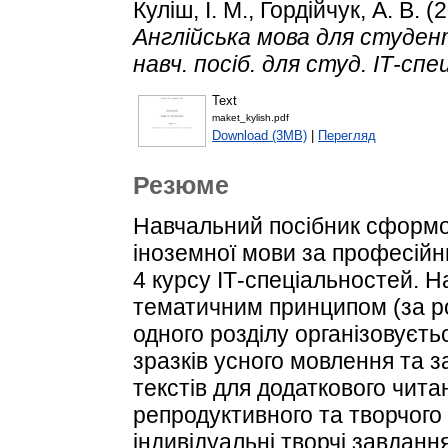
Куліш, І. М.
,
Гордійчук, А. В.
(2
Англійська мова для студент
навч. посіб. для студ. ІТ-сп
Text
maket_kylish.pdf
Download (3MB)
|
Перегляд
Резюме
Навчальний посібник сформов
іноземної мови за професійн
4 курсу ІТ-спеціальностей. 
тематичним принципом (за р
одного розділу організовуєтьс
зразків усного мовлення та з
текстів для додаткового чит
репродуктивного та творчого
індивідуальні творчі завданн