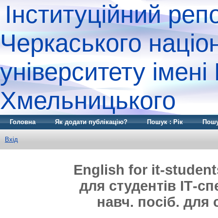
Інституційний реп
Черкаського націо
університету імені
Хмельницького
Головна
Як додати публікацію?
Пошук : Рік
Пошу
Вхід
English for it-studen
для студентів ІТ-спе
навч. посіб. для 