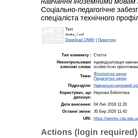
навчання іноземними мовам
Соціально-педагогічне забез
спеціаліста технічного профіл
Text
ribalka_7.pdf
Download (2MB)
|
Перегляд
Тип елементу :
Стаття
Неконтрольовані
індивідуалізація навчан
ключові слова:
особистісно орієнтован
Філологічні науки
Теми:
Педагогічні науки
Підрозділи:
Навчально-науковий інс
Користувач, що
Наукова Бібліотека
депонує:
Дата внесення:
04 Лип 2018 11:20
Останні зміни:
30 Бер 2020 11:43
URI:
https://eprints.cdu.edu.u
Actions (login required)