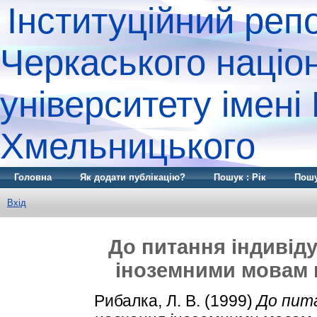
Інституційний реп
Черкаського націо
університету імені
Хмельницького
Головна
Як додати публікацію?
Пошук : Рік
Пошу
Вхід
До питання індивіду
іноземними мовам 
Рибалка, Л. В.
(1999)
До пита