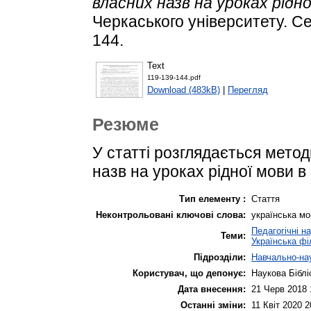
власних назв на уроках рідн
Черкаського університету. Сер
144.
Text
119-139-144.pdf
Download (483kB)
|
Перегляд
Резюме
У статті розглядається метод
назв на уроках рідної мови в
Тип елементу :
Стаття
Неконтрольовані ключові слова:
українська мов
Педагогічні н
Теми:
Українська фі
Підрозділи:
Навчально-нау
Користувач, що депонує:
Наукова Біблі
Дата внесення:
21 Черв 2018 
Останні зміни:
11 Квіт 2020 2