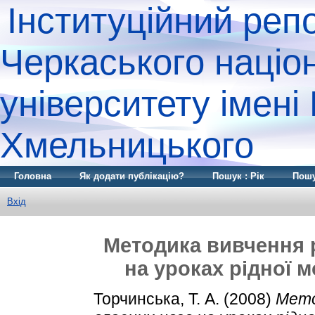
Інституційний реп
Черкаського націо
університету імені
Хмельницького
Головна
Як додати публікацію?
Пошук : Рік
Пошу
Вхід
Методика вивчення р
на уроках рідної 
Торчинська, Т. А.
(2008)
Мето