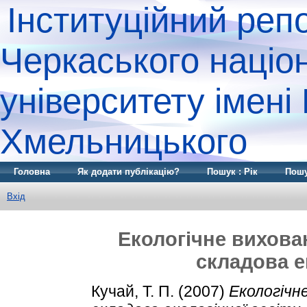
Інституційний реп
Черкаського націо
університету імені
Хмельницького
Головна
Як додати публікацію?
Пошук : Рік
Пошу
Вхід
Екологічне вихован
складова е
Кучай, Т. П.
(2007)
Екологічне