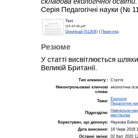
складова екологічної освіти.
Серія Педагогічні науки (№ 11
Text
115-33-38.pdf
Download (512kB)
|
Перегляд
Резюме
У статті висвітлюється шляхи
Великій Британії.
Тип елементу :
Стаття
Неконтрольовані ключові
екологічна осв
слова:
Екологія
Теми:
Педагогічні на
Навчально-наук
Підрозділи:
мистецтва
Користувач, що депонує:
Наукова Біблі
Дата внесення:
18 Черв 2018 
Останні зміни:
02 Квіт 2020 1