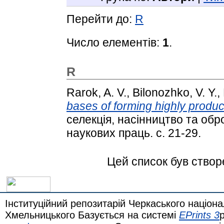
Перейти до:
R
Число елементів:
1
.
R
Rarok, A. V.
,
Bilonozhko, V. Y.
,
bases of forming highly produc
селекція, насінництво та обро
наукових праць. с. 21-29.
Цей список був ство
Інституційний репозитарій Черкаського націона
Хмельницького Базується на системі
EPrints 3