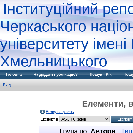
Інституційний реп
Черкаського націо
університету імені
Хмельницького
Головна
Як додати публікацію?
Пошук : Рік
Пошу
Вхід
Елементи, в
Вгору на рівень
Експорт в
Група по:
Автори
|
Тип