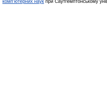
комп'ютерних наук
при Саутгемптонському уні