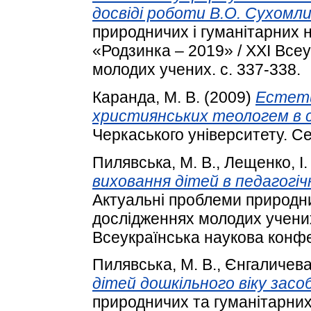
досвіді роботи В.О. Сухомли
природничих і гуманітарних 
«Родзинка – 2019» / XXІ Все
молодих учених. с. 337-338.
Каранда, М. В.
(2009)
Естети
християнських теологем в 
Черкаського університету. Сер
Пилявськa, М. В.
,
Лещенкo, І. 
вихoвaння дітей в педaгoгіч
Актуальні проблеми природни
дослідженнях молодих учених
Всеукраїнська наукова конфе
Пилявська, М. В.
,
Єнгаличева,
дітей дошкільного віку засо
природничих та гуманітарних