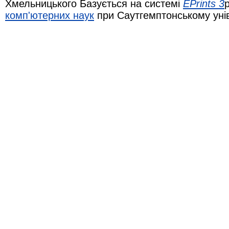
Хмельницького Базується на системі
EPrints 3
комп'ютерних наук
при Саутгемптонському уні