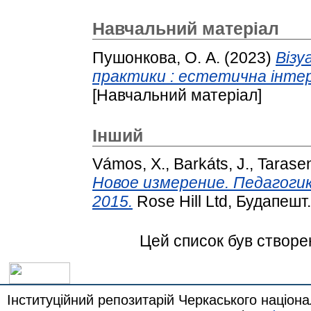
Навчальний матеріал
Пушонкова, О. А.
(2023)
Візу
практики : естетична інте
[Навчальний матеріал]
Інший
Vámos, X.
,
Barkáts, J.
,
Tarase
Новое измерение. Педагогика 
2015.
Rose Hill Ltd, Будапешт.
Цей список був створ
Інституційний репозитарій Черкаського націона