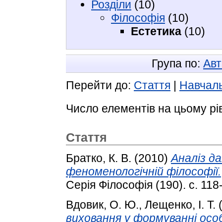
Розділи
(10)
Філософія
(10)
Естетика
(10)
Група по:
Авт
Перейти до:
Стаття
|
Навчаль
Число елементів на цьому рі
Стаття
Братко, К. В.
(2010)
Аналіз д
феноменологічній філософії.
Серія Філософія (190). с. 118
Вдовик, О. Ю.
,
Лещенко, І. Т.
виховання у формуванні осо