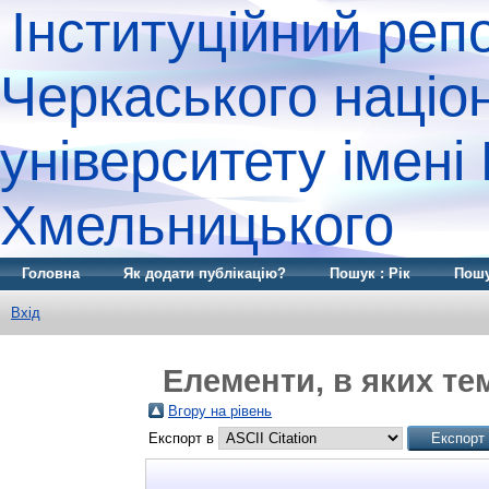
Інституційний реп
Черкаського націо
університету імені
Хмельницького
Головна
Як додати публікацію?
Пошук : Рік
Пошу
Вхід
Елементи, в яких те
Вгору на рівень
Експорт в