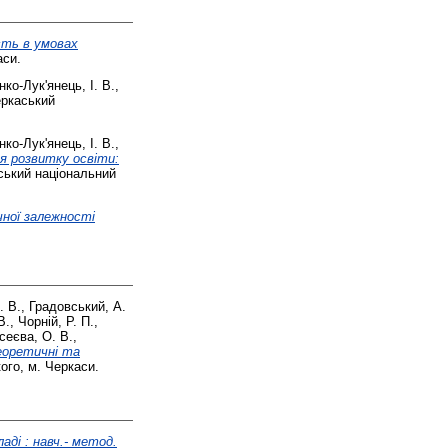
ість в умовах
аси.
ко-Лук'янець, І. В.
,
ркаський
ко-Лук'янець, І. В.
,
я розвитку освіти:
ський національний
чної залежності
. В.
,
Градовський, А.
В.
,
Чорній, Р. П.
,
сеєва, О. В.
,
еоретичні та
ого, м. Черкаси.
аді : навч.- метод.