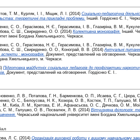
тов, Т. М.
,
Курляк, І. І.
,
Міщик, Л. І.
(2014)
Соціально-педагогічна діяльн
льства: теоретичні та прикладні проблеми.
Інший. Гордієнко Є. І., Черк
енко, С. О.
,
Герасімова, Н. Є.
,
Герасимова, І. В.
,
Глазиріна, В. М.
,
Кукулен
бова, С. Ш.
,
Свириденко, О. О.
(2014)
Колективна монографія.
Інший. Че
итет імені Богдана Хмельницького, Черкаси.
енко, С. О.
,
Герасімова, Н. Є.
,
Герасимова, І. В.
,
Глазиріна, В. М.
,
Кукулен
бова, С. Ш.
,
Свириденко, О. О.
,
Конограй, В. В.
(2014)
Актуальні питанн
і аспекти : монографія.
Документ, представлений на обговорення. Черка
гдана Хмельницького, м. Черкаси.
4)
Підготовка майбутніх соціальних педагогів до профілактики наркоти
ів.
Документ, представлений на обговорення. Гордієнко Є. І..
новенко, Л. В.
,
Потапова, Г. Н.
,
Барменкова, О. П.
,
Исаева, С. Г.
,
Цюра, С
енко, О. С.
,
Белоусова, Н. К.
,
Козюра, О. В.
,
Костюк, Т. П.
,
Галушко, М. 
І. М.
,
Киба, Л. М.
,
Кретова, Е. И.
,
Афанасьєва, О. С.
,
Дячкова, О. М.
,
Моі
, С. М.
,
Галушко, О. В.
,
Посвалюк, Л. В.
(2014)
Вітчизняна філологія: т
ивчення.
Черкаський національний університет імені Богдана Хмельницьк
іал
ва, Л. С.
(2014)
Організація виховної роботи у вищому навчальному закл