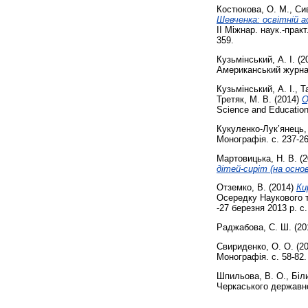
Костюкова, О. М.
,
Сив
Шевченка: освітній а
IІ Міжнар. наук.-практ
359.
Кузьмінський, А. І.
(2
Американський журнал 
Кузьмінський, А. І.
,
Т
Третяк, М. В.
(2014)
О
Science and Education
Кукуленко-Лук’янець, 
Монографія. с. 237-26
Мартовицька, Н. В.
(2
дітей-сиріт (на основ
Отземко, В.
(2014)
Ки
Осередку Наукового то
-27 березня 2013 р. с
Раджабова, С. Ш.
(20
Свириденко, О. О.
(2
Монографія. с. 58-82.
Шпильова, В. О.
,
Біли
Черкаського державног