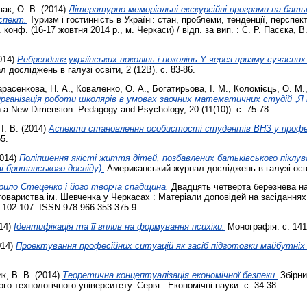
ак, О. В.
(2014)
Літературно-меморіальні екскурсійні програми на батьк
спект.
Туризм і гостинність в Україні: стан, проблеми, тенденції, перспек
. конф. (16-17 жовтня 2014 р., м. Черкаси) / відп. за вип. : С. Р. Пасєка, В.
014)
Ребрендинг українських поколінь і поколінь Y через призму сучасних
досліджень в галузі освіти, 2 (12В). с. 83-86.
арасенкова, Н. А.
,
Коваленко, О. А.
,
Богатирьова, І. М.
,
Коломієць, О. М.
рганізація роботи школярів в умовах заочних математичних студій „Я
 a New Dimension. Pedagogy and Psychology, 20 (11(10)). с. 75-78.
І. В.
(2014)
Аспекти становлення особистості студентів ВНЗ у професі
5.
014)
Поліпшення якісті життя дітей, позбавлених батьківського піклува
і британського досвіду).
Американський журнал досліджень в галузі освіт
рило Стеценко і його творча спадщина.
Двадцять четверта березнева на
вариства ім. Шевченка у Черкасах : Матеріали доповідей на засіданнях с
. 102-107. ISSN 978-966-353-375-9
14)
Ідентифікація та її вплив на формування психіки.
Монографія. с. 141
014)
Проектування професійних ситуацій як засіб підготовки майбутніх
к, В. В.
(2014)
Теоретична концептуалізація економічної безпеки.
Збірни
о технологічного університету. Серія : Економічні науки. с. 34-38.