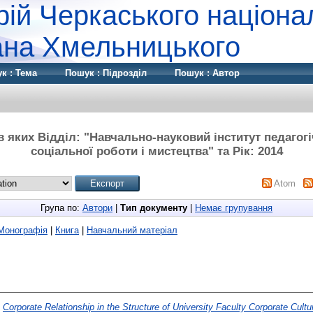
рій Черкаського націона
дана Хмельницького
к : Тема
Пошук : Підрозділ
Пошук : Автор
 яких Відділ: "Навчально-науковий інститут педагогі
соціальної роботи і мистецтва" та Рік: 2014
Atom
Група по:
Автори
|
Тип документу
|
Немає групування
Монографія
|
Книга
|
Навчальний матеріал
)
Corporate Relationship in the Structure of University Faculty Corporate Cultu