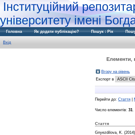
Інституційний репозита
університету імені Бог
Головна
Як додати публікацію?
Пошук : Рік
Пошу
Вхід
Елементи, в
Вгору на рівень
Експорт в
Перейти до:
Стаття
|
Число елементів:
31
.
Стаття
Gnyezdilova, K.
(2014