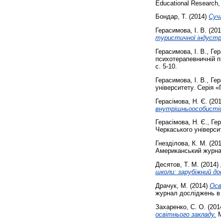
Educational Research, 
Бондар, Т.
(2014)
Суча
Герасимова, І. В.
(20
туристичної індустрі
Герасимова, І. В.
,
Гер
психотерапевничній пі
с. 5-10.
Герасимова, І. В.
,
Гер
університету. Серія «
Герасімова, Н. Є.
(20
внутрішньоособистіс
Герасімова, Н. Є.
,
Гер
Черкаського університ
Гнезділова, К. М.
(20
Американський журнал 
Десятов, Т. М.
(2014)
школи: зарубіжний до
Драчук, М.
(2014)
Осв
журнал досліджень в г
Захаренко, С. О.
(201
освітнього закладу.
М