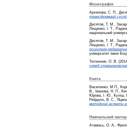
Монографія
Архипова, С. П.
,
Деся
трансформації суспі
Десятов, Т. М.
,
Захар
Лещенко, І. Т.
,
Раджа
національний універс
Десятов, Т. М.
,
Захар
Лещенко, І. Т.
,
Раджа
психолого-педагогічн
університет імені Бо
Тютюнник, О. В.
(201
серед старшокласник
Книга
Василенко, М.П.
,
Кор
В.
,
Іванова, Н. П.
,
Кич
Юрова, І. Ю.
,
Куліш, 
Рейдало, В. С.
,
Яцина
методичні аспекти в
Навчальний матер
Атамась, О. А.
,
Фроло