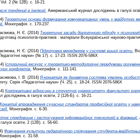
Vol. 2 (№ 12В). с. 16-21.
сні тенденції в інклюзії.
Американський журнал досліджень в галузі освіти
14)
Теоретичні основи формування комунікативних умінь у майбутніх м
ї.
Монографія. с. 170-237.
асімова, Н. Є.
(2014)
Теоретичні засади діалогічного підходу у психології
дготовці психологів-практиків : матеріали Всеукраїнської науково-практи
асімова, Н. Є.
(2014)
Підготовка менеджерів у системі вищої освіти.
Віс
Педагогічні науки» (№ 17). с. 17-23. ISSN 2076-586Х
14)
Історичний екскурс у теоретико-методологічні передумови розумін
них конфліктів.
Монографія. с. 111-141.
асимова, І. В.
(2014)
Я-концепція як динамічна система уявлень особис
ету. Серія «Педагогічні науки» (Ч. 25). с. 18-24. ISSN 2076-586X
14)
Корпоративні відносини в структурі університету факультет корп
досліджень в галузі освіти, 2 (126-Б). с. 16-21.
Концепції впровадження сучасних стандартів професійної освіти у нав
свід.
Монографія. с. 6-30.
ітнє середовище і застосування інформаційних технологій в фармації.
алузі освіти, 2 (12В). с. 56-60.
4)
Фомування культури педагогічного спілкування студента-майбутнь
онографія. с. 31-58.