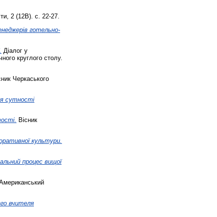
, 2 (12В). с. 22-27.
енеджерів готельно-
.
Діалог у
чного круглого столу.
ник Черкаського
ня сутності
тості.
Вісник
оративної культури.
чальний процес вищої
Американський
ого вчителя