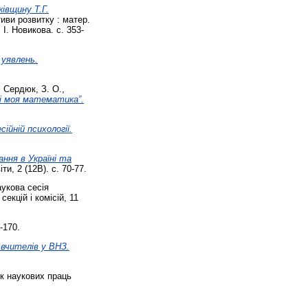
івщину Т.Г.
тиви розвитку : матер.
 І. Новикова. с. 353-
 уявлень.
,
Сердюк, З. О.
,
 і моя математика”.
йній психології.
ння в Україні та
и, 2 (12В). с. 70-77.
укова сесія
екцій і комісій, 11
-170.
 вчителів у ВНЗ.
к наукових праць