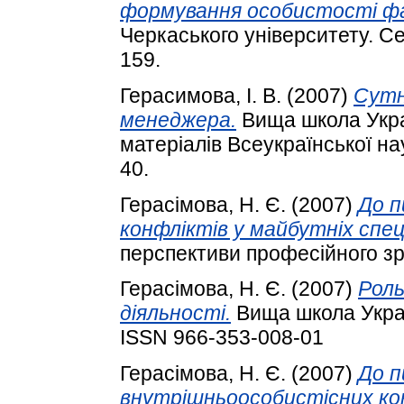
формування особистості фа
Черкаського університету. Сер
159.
Герасимова, І. В.
(2007)
Сутн
менеджера.
Вища школа Украї
матеріалів Всеукраїнської на
40.
Герасімова, Н. Є.
(2007)
До п
конфліктів у майбутніх спец
перспективи професійного зро
Герасімова, Н. Є.
(2007)
Роль
діяльності.
Вища школа Україн
ISSN 966-353-008-01
Герасімова, Н. Є.
(2007)
До п
внутрішньоособистісних кон