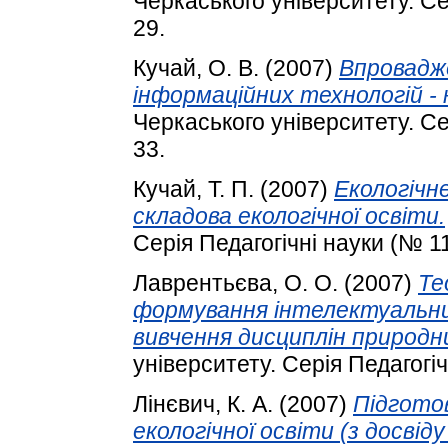
Черкаського університету. Сер
29.
Кучай, О. В.
(2007)
Впровадж
інформаційних технологій - 
Черкаського університету. Сер
33.
Кучай, Т. П.
(2007)
Екологічне
складова екологічної освіти.
Серія Педагогічні науки (№ 11
Лаврентьєва, О. О.
(2007)
Те
формування інтелектуальних
вивчення дисциплін природн
університету. Серія Педагогіч
Лінєвич, К. А.
(2007)
Підгото
екологічної освіти (з досвід