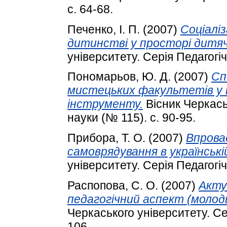
с. 64-68.
Печенко, І. П.
(2007)
Соціалі
дитинстві у просторі дитяч
університету. Серія Педагогіч
Пономарьов, Ю. Д.
(2007)
Сп
мистецьких факультетів у 
інструменту.
Вісник Черкаськ
науки (№ 115). с. 90-95.
Прибора, Т. О.
(2007)
Впрова
самоврядування в українські
університету. Серія Педагогіч
Распопова, С. О.
(2007)
Акту
педагогічний аспект (молодь 
Черкаського університету. Сер
106.