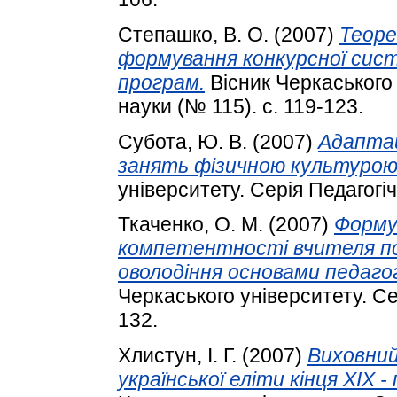
Степашко, В. О.
(2007)
Теоре
формування конкурсної сист
програм.
Вісник Черкаського 
науки (№ 115). с. 119-123.
Субота, Ю. В.
(2007)
Адаптац
занять фізичною культурою
університету. Серія Педагогіч
Ткаченко, О. М.
(2007)
Форму
компетентності вчителя поч
оволодіння основами педаго
Черкаського університету. Сер
132.
Хлистун, І. Г.
(2007)
Виховний
української еліти кінця XIX 