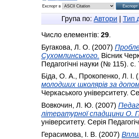
Експорт в
Група по:
Автори
|
Тип 
Число елементів:
29
.
Бугакова, Л. О.
(2007)
Пробле
Сухомлинського.
Вісник Черк
Педагогічні науки (№ 115). с. 
Біда, О. А.
,
Прокопенко, Л. І.
(
молодших школярів за допом
Черкаського університету. Сер
Вовкочин, Л. Ю.
(2007)
Педаг
літературної спадщини О. П
університету. Серія Педагогіч
Герасимова, І. В.
(2007)
Впли