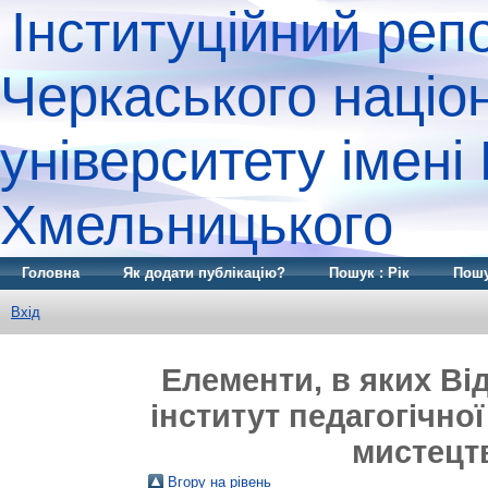
Інституційний реп
Черкаського націо
університету імені
Хмельницького
Головна
Як додати публікацію?
Пошук : Рік
Пошу
Вхід
Елементи, в яких Ві
інститут педагогічної
мистецтв
Вгору на рівень