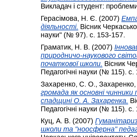
Викладач і студент: проблеми
Герасімова, Н. Є.
(2007)
Емпа
діяльності.
Вісник Черкаськог
науки" (№ 97). с. 153-157.
Граматик, Н. В.
(2007)
Іннова
природничо-наукового світо
початкової школи.
Вісник Чер
Педагогічні науки (№ 115). с. 
Захаренко, С. О.
,
Захаренко, 
громада як основні чинники
спадщині О. А. Захаренка.
Ві
Педагогічні науки (№ 115). с. 
Куц, А. В.
(2007)
Гуманітариз
школи та "ноосферна" педаго