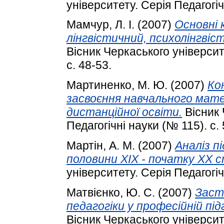
університету. Серія Педагогіч
Мамчур, Л. І.
(2007)
Основні 
лінгвістичний, психолінгвіс
Вісник Черкаського університ
с. 48-53.
Мартиненко, М. Ю.
(2007)
Ко
засвоєння навчального мат
дистанційної освіти.
Вісник 
Педагогічні науки (№ 115). с. 
Мартін, А. М.
(2007)
Аналіз п
половини XIX - початку ХХ 
університету. Серія Педагогіч
Матвієнко, Ю. С.
(2007)
Заст
педагогіки у професійній пі
Вісник Черкаського університ