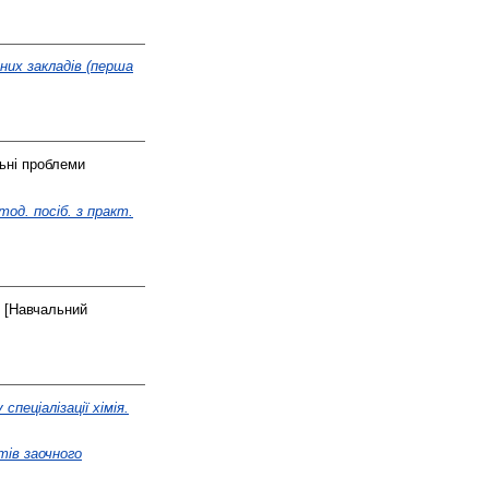
ьних закладів (перша
ьні проблеми
тод. посіб. з практ.
[Навчальний
 спеціалізації хімія.
тів заочного