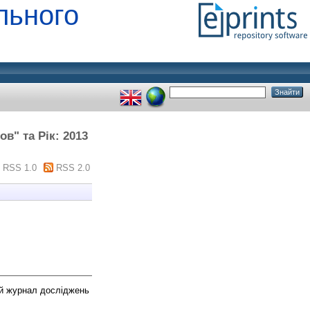
льного
в" та Рік: 2013
RSS 1.0
RSS 2.0
й журнал досліджень