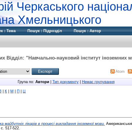
рій Черкаського націона
дана Хмельницького
к : Тема
Пошук : Підрозділ
Пошук : Автор
их Відділ: "Навчально-науковий інститут іноземних мо
Atom
Група по:
Автори
|
Тип документу
|
Немає групування
З
|
К
|
М
|
П
|
Ц
а майбутніх лікарів в процесі викладання іноземної мови.
Американськи
. с. 517-522.