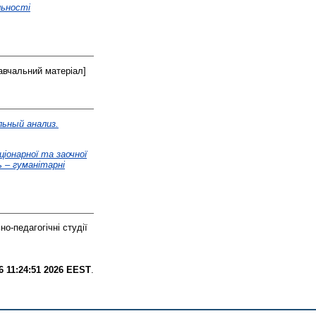
альності
авчальний матеріал]
льный анализ.
ціонарної та заочної
ь – гуманітарні
о-педагогічні студії
6 11:24:51 2026 EEST
.