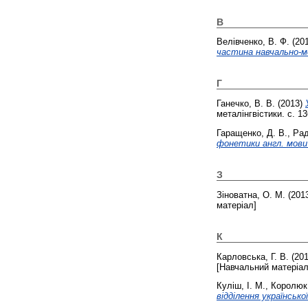
В
Велівченко, В. Ф.
(20
частина навчально-м
Г
Ганечко, В. В.
(2013)
металінгвістики. с. 13
Гаращенко, Д. В.
,
Рад
фонетики англ. мови 
З
Зіноватна, О. М.
(201
матеріал]
К
Карловська, Г. В.
(20
[Навчальний матеріал
Куліш, І. М.
,
Королюк,
відділення української