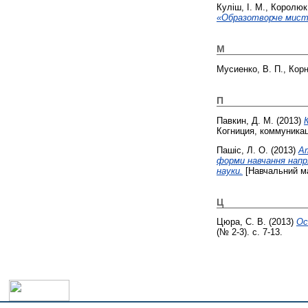
Куліш, І. М.
,
Королюк,
«Образотворче мист
М
Мусиенко, В. П.
,
Корн
П
Павкин, Д. М.
(2013)
Когниция, коммуникаци
Пашіс, Л. О.
(2013)
Am
форми навчання напря
науки.
[Навчальний ма
Ц
Цюра, С. В.
(2013)
Ос
(№ 2-3). с. 7-13.