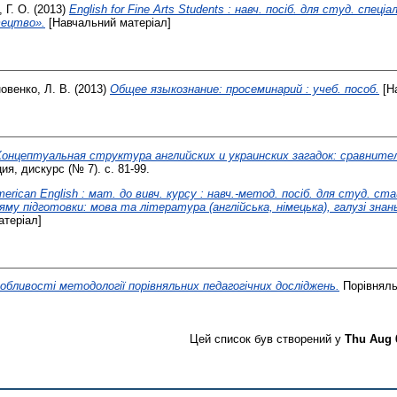
 Г. О.
(2013)
English for Fine Arts Students : навч. посіб. для студ. спеці
ецтво».
[Навчальний матеріал]
овенко, Л. В.
(2013)
Общее языкознание: просеминарий : учеб. пособ.
[Н
Концептуальная структура английских и украинских загадок: сравните
я, дискурс (№ 7). с. 81-99.
erican English : мат. до вивч. курсу : навч.-метод. посіб. для студ. ста
му підготовки: мова та література (англійська, німецька), галузі знан
теріал]
обливості методології порівняльних педагогічних досліджень.
Порівняльн
Цей список був створений у
Thu Aug 