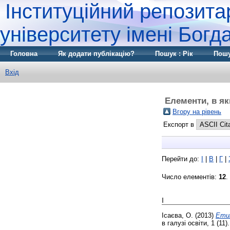
Інституційний репозита
університету імені Бог
Головна
Як додати публікацію?
Пошук : Рік
Пошу
Вхід
Елементи, в як
Вгору на рівень
Експорт в
Перейти до:
І
|
В
|
Г
|
Число елементів:
12
.
І
Ісаєва, О.
(2013)
Етик
в галузі освіти, 1 (11)