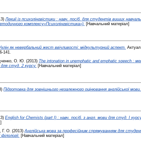
13)
Лекції із психолінгвістики : навч. посіб. для студентів вищих навчал
етодичного комплексу«Психолінгвістика»).
[Навчальний матеріал]
Уклін як невербальний жест ввічливості: мідкультурний аспект.
Актуал
6-141.
ченко, О. Ю.
(2013)
The intonation in unemphatic and emphatic speech : ме
для студ. 2 курсу.
[Навчальний матеріал]
3)
Підготовка для зовнішнього незалежного оцінювання англійської мови.
13)
English for Chemists (part I) : навч. посіб. з англ. мови для студ. I курсу
]
 Г. О.
(2013)
Англійська мова за професійним спрямуванням для студен
 філології.
[Навчальний матеріал]