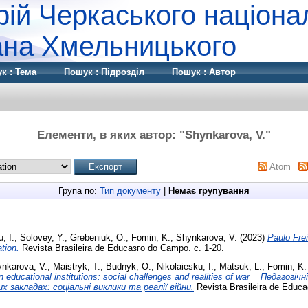
рій Черкаського націона
дана Хмельницького
к : Тема
Пошук : Підрозділ
Пошук : Автор
Елементи, в яких автор: "
Shynkarova, V.
"
Atom
Група по:
Тип документу
|
Немає групування
, I.
,
Solovey, Y.
,
Grebeniuk, O.
,
Fomin, K.
,
Shynkarova, V.
(2023)
Paulo Frei
tion.
Revista Brasileira de Educaзгo do Campo. с. 1-20.
nkarova, V.
,
Maistryk, T.
,
Budnyk, O.
,
Nikolaiesku, I.
,
Matsuk, L.
,
Fomin, K.
n educational institutions: social challenges and realities of war = Педагогічні
х закладах: соціальні виклики та реалії війни.
Revista Brasileira de Educ