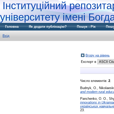
Інституційний репозита
університету імені Бог
Головна
Як додати публікацію?
Пошук : Рік
Пошу
Вхід
Вгору на рівень
Експорт в
Число елементів:
2
.
Budnyk, O.
,
Nikolaesku
and modern rural educa
Panchenko, O. O.
,
Shy
innovations in Ukrainia
українських навчальни
23.