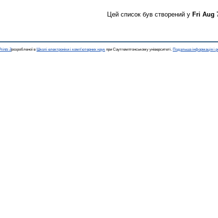
Цей список був створений у
Fri Aug 
rints 3
розробленої в
Школі електроніки і комп'ютерних наук
при Саутгемптонському університеті.
Подальша інформація і р