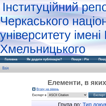
Інституційний реп
Черкаського націо
університету імені
Хмельницького
Головна
Як додати публікацію?
Пошук : Рік
Пошу
Вхід
Елементи, в яких
Вгору на рівень
Експорт в
Група по:
Тип доку