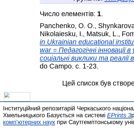
Число елементів:
1
.
Panchenko, O. O.
,
Shynkarova
Nikolaiesku, I.
,
Matsuk, L.
,
Fom
in Ukrainian educational institu
war = Педагогічні інновації 
соціальні виклики та реалії в
do Campo. с. 1-23.
Цей список був створ
Інституційний репозитарій Черкаського націона
Хмельницького Базується на системі
EPrints 3
комп'ютерних наук
при Саутгемптонському уні