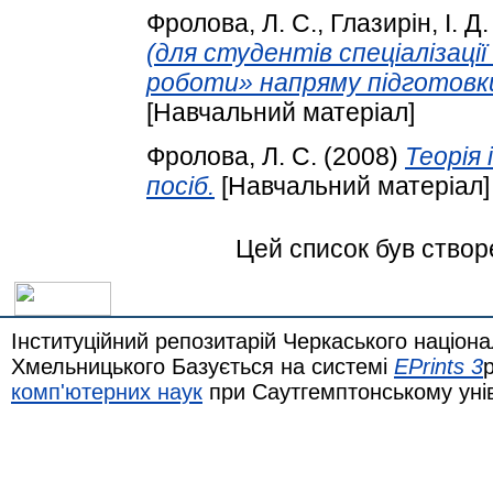
Фролова, Л. С.
,
Глазирін, І. Д.
(для студентів спеціалізац
роботи» напряму підготовки
[Навчальний матеріал]
Фролова, Л. С.
(2008)
Теорія
посіб.
[Навчальний матеріал]
Цей список був ство
Інституційний репозитарій Черкаського націона
Хмельницького Базується на системі
EPrints 3
комп'ютерних наук
при Саутгемптонському уні