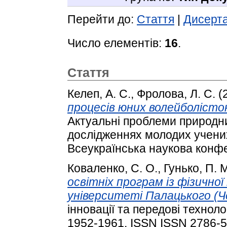
Перейти до:
Стаття
|
Дисерта
Число елементів:
16
.
Стаття
Келеп, А. С.
,
Фролова, Л. С.
(
процесів юних волейболісток
Актуальні проблеми природни
дослідженнях молодих учених
Всеукраїнська наукова конфе
Коваленко, С. О.
,
Гунько, П. 
освітніх програм із фізично
університеті Палацького (Че
інновації та передові технолог
1952-1961. ISSN ISSN 2786-