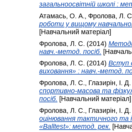
загальноосвітній школі : мет
Атамась, О. А.
,
Фролова, Л. С
роботи у вищому навчальному
[Навчальний матеріал]
Фролова, Л. С.
(2014)
Методи
навч.-метод. посіб.
[Навчаль
Фролова, Л. С.
(2014)
Вступ 
виховання» : навч.-метод. по
Фролова, Л. С.
,
Глазирін, І. Д.
спортивно-масова та фізкул
посіб.
[Навчальний матеріал]
Фролова, Л. С.
,
Глазирін, І. Д.
оцінювання тактичного та і
«Balltest»: метод. рек.
[Навча