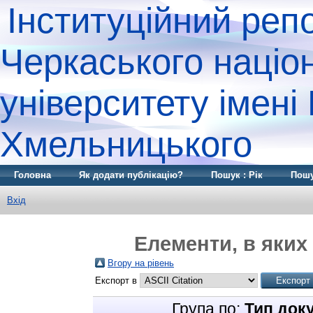
Інституційний реп
Черкаського націо
університету імені
Хмельницького
Головна
Як додати публікацію?
Пошук : Рік
Пошу
Вхід
Елементи, в яких 
Вгору на рівень
Експорт в
Група по:
Тип док