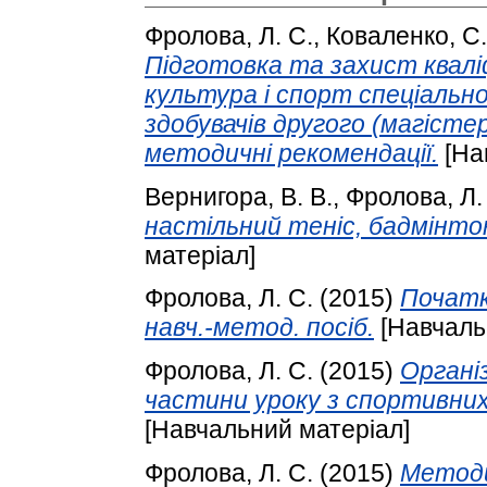
Фролова, Л. С.
,
Коваленко, С.
Підготовка та захист квалі
культура і спорт спеціально
здобувачів другого (магістер
методичні рекомендації.
[На
Вернигора, В. В.
,
Фролова, Л.
настільний теніс, бадмінтон
матеріал]
Фролова, Л. С.
(2015)
Початк
навч.-метод. посіб.
[Навчаль
Фролова, Л. С.
(2015)
Органі
частини уроку з спортивних 
[Навчальний матеріал]
Фролова, Л. С.
(2015)
Методи