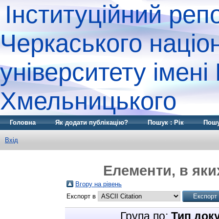
Інституційний реп
Черкаського націо
університету імені
Хмельницького
Головна
Як додати публікацію?
Пошук : Рік
Пошу
Вхід
Елементи, в яки
Вгору на рівень
Експорт в
Група по:
Тип док