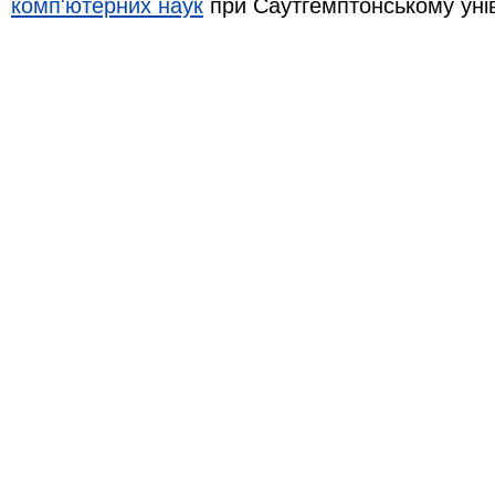
комп'ютерних наук
при Саутгемптонському уні