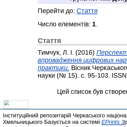
Перейти до:
Стаття
Число елементів:
1
.
Стаття
Тимчук, Л. І.
(2016)
Перспект
впровадження цифрових нара
практики.
Вісник Черкаського
науки (№ 15). с. 95-103. ISS
Цей список був створ
Інституційний репозитарій Черкаського націона
Хмельницького Базується на системі
EPrints 3