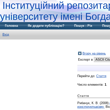
Інституційний репозита
університету імені Бог
Головна
Як додати публікацію?
Пошук : Рік
Пошу
Вхід
Вгору на рівень
Експорт в
Перейти до:
Стаття
Число елементів:
1
.
Стаття
Рибачук, К. В.
(2008)
конструктивізму.
Віс