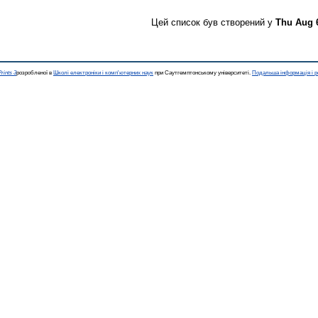
Цей список був створений у
Thu Aug 
rints 3
розробленої в
Школі електроніки і комп'ютерних наук
при Саутгемптонському університеті.
Подальша інформація і р