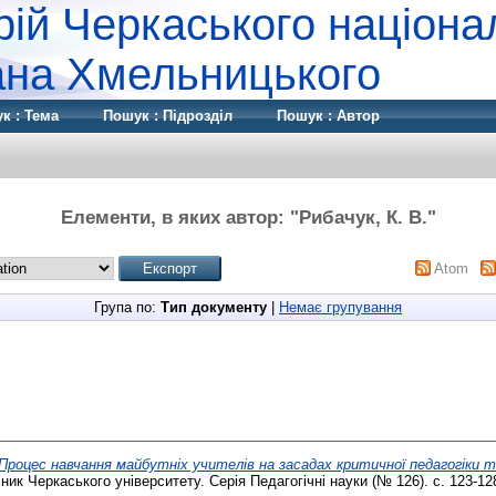
рій Черкаського націона
дана Хмельницького
к : Тема
Пошук : Підрозділ
Пошук : Автор
Елементи, в яких автор: "
Рибачук, К. В.
"
Atom
Група по:
Тип документу
|
Немає групування
Процес навчання майбутніх учителів на засадах критичної педагогіки т
ник Черкаського університету. Серія Педагогічні науки (№ 126). с. 123-12