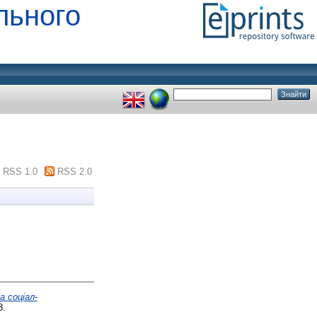
льного
RSS 1.0
RSS 2.0
а соціал-
8.