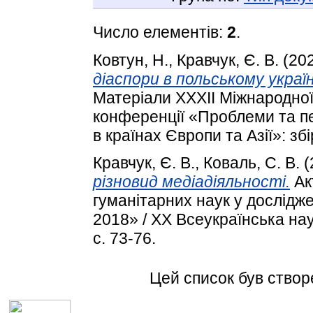
Число елементів:
2
.
Ковтун, Н.
,
Кравчук, Є. В.
(20
діаспори в польському укра
Матеріали ХХХІІ Міжнародної
конференції «Проблеми та пе
в країнах Європи та Азії»: зб
Кравчук, Є. В.
,
Коваль, С. В.
(
різновид медіадіяльності.
Ак
гуманітарних наук у дослідж
2018» / XX Всеукраїнська на
с. 73-76.
Цей список був ство