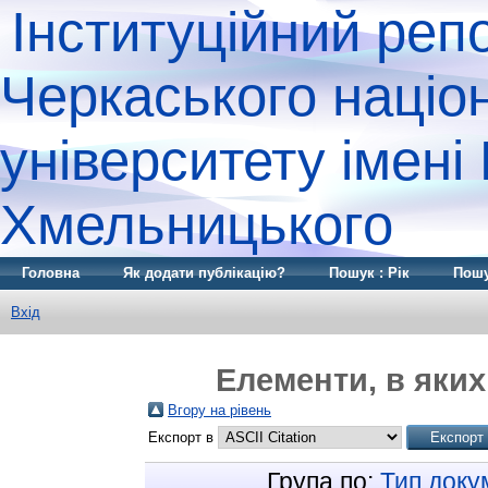
Інституційний реп
Черкаського націо
університету імені
Хмельницького
Головна
Як додати публікацію?
Пошук : Рік
Пошу
Вхід
Елементи, в яких
Вгору на рівень
Експорт в
Група по:
Тип доку