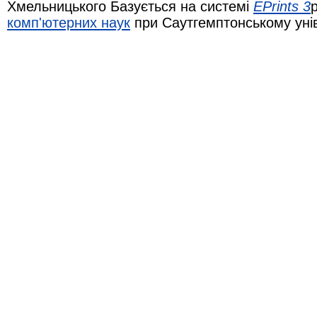
Хмельницького Базується на системі
EPrints 3
комп'ютерних наук
при Саутгемптонському уні