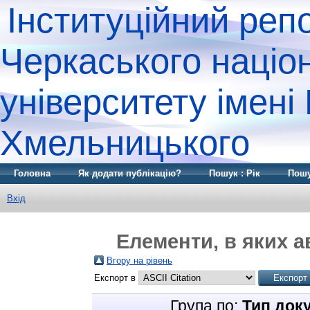
Інституційний реп
Черкаського націо
університету імені
Хмельницького
Головна
Як додати публікацію?
Пошук : Рік
Пошу
Вхід
Елементи, в яких а
Вгору на рівень
Експорт в
Група по:
Тип док