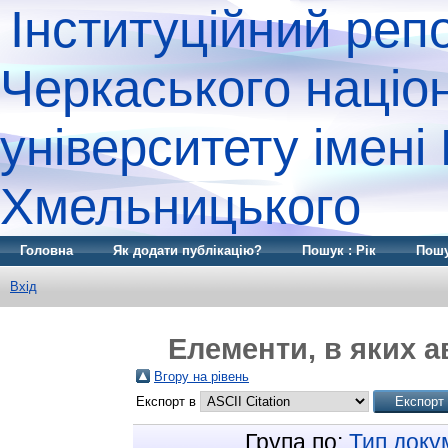
Інституційний реп
Черкаського націо
університету імені
Хмельницького
Головна
Як додати публікацію?
Пошук : Рік
Пошу
Вхід
Елементи, в яких а
Вгору на рівень
Експорт в
Група по:
Тип доку