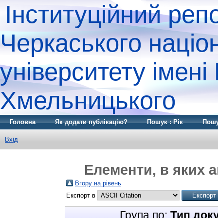
Інституційний реп
Черкаського націо
університету імені
Хмельницького
Головна
Як додати публікацію?
Пошук : Рік
Пошу
Вхід
Елементи, в яких а
Вгору на рівень
Експорт в
Група по:
Тип док