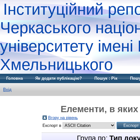
Інституційний реп
Черкаського націо
університету імені
Хмельницького
Головна
Як додати публікацію?
Пошук : Рік
Пошу
Вхід
Елементи, в яких 
Вгору на рівень
Експорт в
Група по:
Тип док