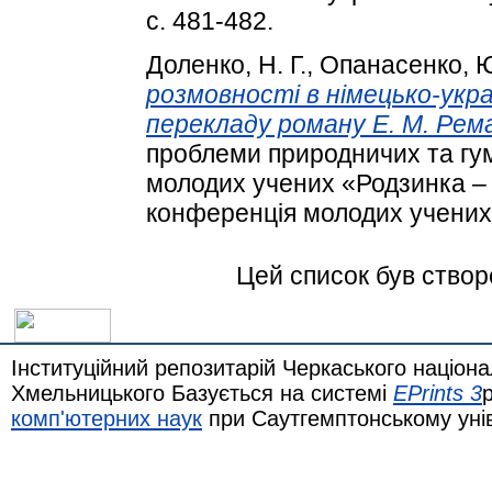
с. 481-482.
Доленко, Н. Г.
,
Опанасенко, Ю
розмовності в німецько-укра
перекладу роману Е. М. Рема
проблеми природничих та гум
молодих учених «Родзинка – 
конференція молодих учених.
Цей список був ство
Інституційний репозитарій Черкаського націона
Хмельницького Базується на системі
EPrints 3
комп'ютерних наук
при Саутгемптонському уні