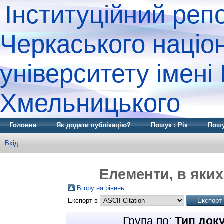
Інституційний реп
Черкаського націо
університету імені
Хмельницького
Головна
Як додати публікацію?
Пошук : Рік
Пошу
Вхід
Елементи, в яких
Вгору на рівень
Експорт в
Група по:
Тип док