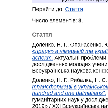
Перейти до:
Стаття
Число елементів:
3
.
Стаття
Доленко, Н. Г.
,
Опанасенко, Ю
«праця» в німецькій та укра
аспект.
Актуальні проблеми 
дослідженнях молодих учених
Всеукраїнська наукова конфе
Доленко, Н. Г.
,
Рибалка, Н. С.
трансформації в українсько
hundred and one dalmatians”.
гуманітарних наук у дослідж
2019» / XXI Всеукраїнська н