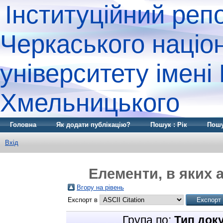
Інституційний реп
Черкаського націо
університету імені
Хмельницького
Головна
Як додати публікацію?
Пошук : Рік
Пошу
Вхід
Елементи, в яких а
Вгору на рівень
Експорт в
Група по:
Тип док