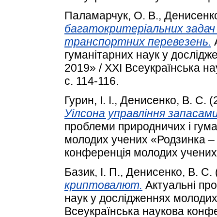
Паламарчук, О. В.
,
Денисенко
багатокритеріальних задач
транспортних перевезень.
А
гуманітарних наук у дослідж
2019» / XXI Всеукраїнська н
с. 114-116.
Гурин, І. І.
,
Денисенко, В. С.
(
Уілсона управління запасами
проблеми природничих і гума
молодих учених «Родзинка – 
конференція молодих учених.
Базик, І. П.
,
Денисенко, В. С.
криптовалют.
Актуальні про
наук у дослідженнях молодих
Всеукраїнська наукова конфе