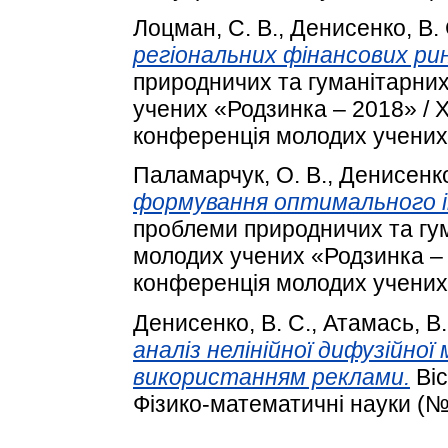
Лоцман, С. В.
,
Денисенко, В. 
регіональних фінансових рин
природничих та гуманітарних
учених «Родзинка – 2018» / 
конференція молодих учених.
Паламарчук, О. В.
,
Денисенко
формування оптимального і
проблеми природничих та гум
молодих учених «Родзинка – 
конференція молодих учених.
Денисенко, В. С.
,
Атамась, В.
аналіз нелінійної дифузійної
використанням реклами.
Віс
Фізико-математичні науки (№ 