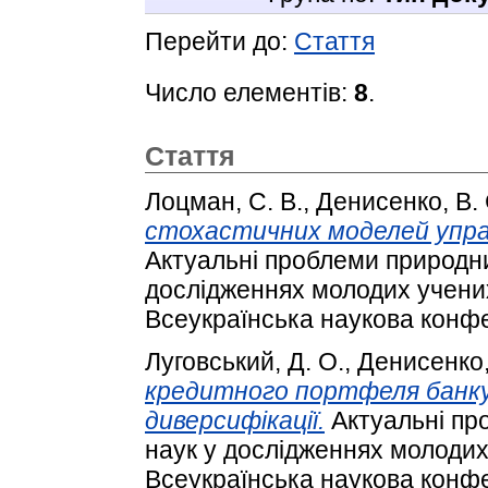
Перейти до:
Стаття
Число елементів:
8
.
Стаття
Лоцман, С. В.
,
Денисенко, В. 
стохастичних моделей управ
Актуальні проблеми природни
дослідженнях молодих учених
Всеукраїнська наукова конфе
Луговський, Д. О.
,
Денисенко,
кредитного портфеля банку 
диверсифікації.
Актуальні пр
наук у дослідженнях молодих
Всеукраїнська наукова конфе