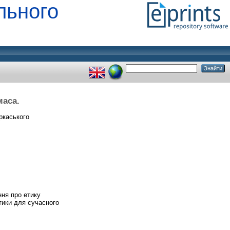
льного
маса.
ркаського
ння про етику
тики для сучасного