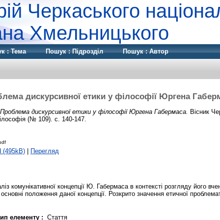
рій Черкаського націона
дана Хмельницького
к : Тема
Пошук : Підрозділ
Пошук : Автор
лема дискурсивної етики у філософії Юргена Габер
Проблема дискурсивної етики у філософії Юргена Габермаса.
Вісник Че
ілософія (№ 109). с. 140-147.
pdf
 (495kB)
|
Перегляд
аліз комунікативної концепції Ю. Габермаса в контексті розгляду його вче
 основні положення даної концепції. Розкрито значення етичної проблема
ип елементу :
Стаття