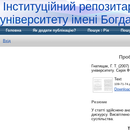
Інституційний репозита
університету імені Бог
Головна
Як додати публікацію?
Пошук : Рік
Пошу
Вхід
Проб
Гнатищак, Г. Т.
(2007)
університету. Серія Ф
Text
109-71-74.
Download
Резюме
У статті здійснено ан
дискурсу. Висвітлено
суспільства.
Т