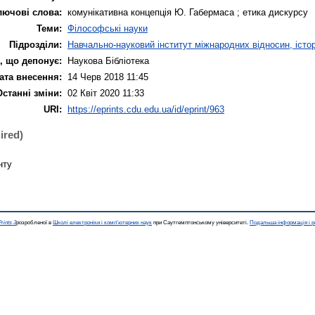
лючові слова:
комунікативна концепція Ю. Габермаса ; етика дискурсу
Теми:
Філософські науки
Підрозділи:
Навчально-науковий інститут міжнародних відносин, істор
, що депонує:
Наукова Бібліотека
ата внесення:
14 Черв 2018 11:45
Останні зміни:
02 Квіт 2020 11:33
URI:
https://eprints.cdu.edu.ua/id/eprint/963
ired)
нту
rints 3
розробленої в
Школі електроніки і комп'ютерних наук
при Саутгемптонському університеті.
Подальша інформація і р