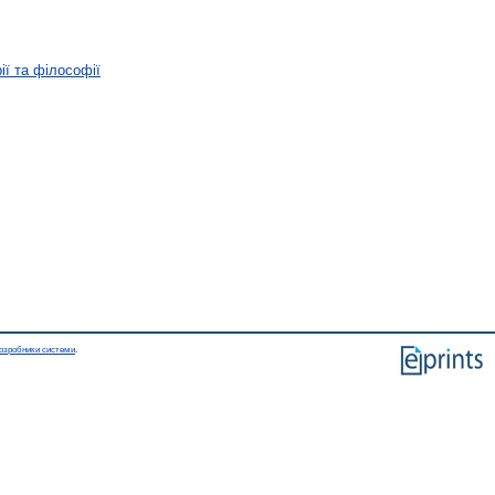
ії та філософії
озробники системи
.