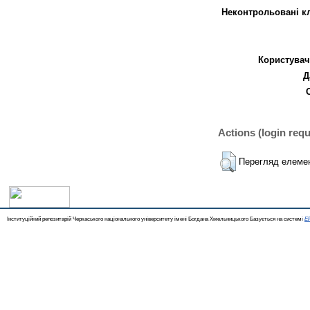
Неконтрольовані к
Користувач
Д
Actions (login requ
Перегляд елеме
Інституційний репозитарій Черкаського національного університету імені Богдана Хмельницького Базується на системі
EP