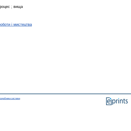
процес ; вища
роботи і мистецтва
озробники системи
.