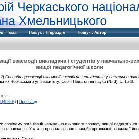
рій Черкаського націона
дана Хмельницького
к : Тема
Пошук : Підрозділ
Пошук : Автор
зації взаємодії викладача і студентів у навчально-ви
вищої педагогічної школи
12)
Способи організації взаємодії викладача і студентів у навчально-вих
сник Черкаського університету. Серія Педагогічні науки (№ 3). с. 15-18.
18.pdf
 (498kB)
|
Перегляд
ує проблему організації навчально-виховного процесу вищої педагогічної
ного навчання. У статті проаналізовано способи організації взаємодії його
елементу :
Стаття