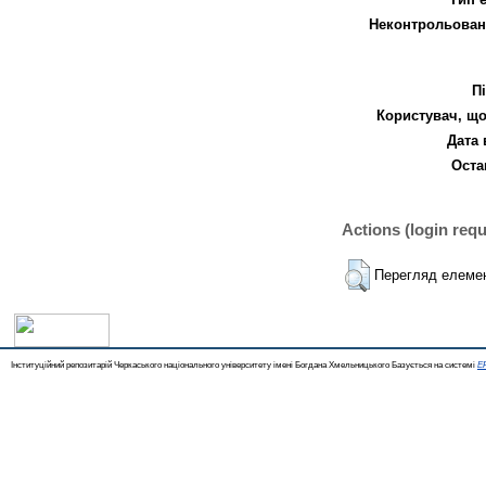
Неконтрольован
П
Користувач, що
Дата 
Оста
Actions (login requ
Перегляд елеме
Інституційний репозитарій Черкаського національного університету імені Богдана Хмельницького Базується на системі
EP