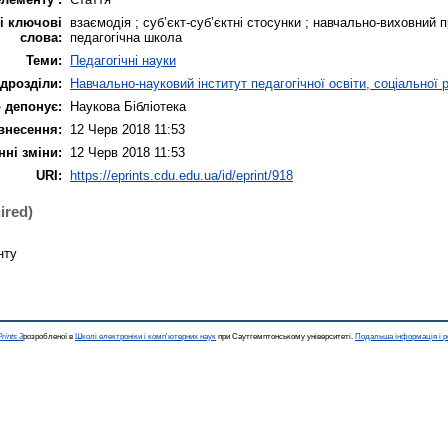
і ключові
взаємодія ; суб’єкт-суб’єктні стосунки ; навчально-виховний 
слова:
педагогічна школа
Теми:
Педагогічні науки
ідрозділи:
Навчально-науковий інститут педагогічної освіти, соціальної 
 депонує:
Наукова Бібліотека
внесення:
12 Черв 2018 11:53
нні зміни:
12 Черв 2018 11:53
URI:
https://eprints.cdu.edu.ua/id/eprint/918
ired)
нту
rints 3
розробленої в
Школі електроніки і комп'ютерних наук
при Саутгемптонському університеті.
Подальша інформація і р