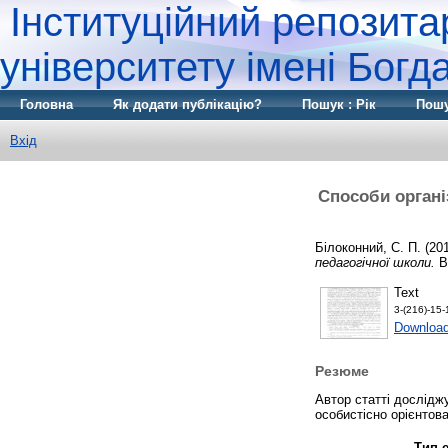
Інституційний репозита
університету імені Бог
Головна
Як додати публікацію?
Пошук : Рік
Пошу
Вхід
Способи органі
Білоконний, С. П.
(20
педагогічної школи.
Ві
Text
3-(216)-15-
Download
Резюме
Автор статті дослідж
особистісно орієнтова
Тип 