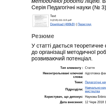
методичної роботи ліцею.
В
Серія Педагогічні науки (№ 3).
Text
3-(216)-111-113.pdf
Download (488kB)
|
Перегляд
Резюме
У статті дається теоретичне
до організації методичної ро
розвиваючий потенціал.
Тип елементу :
Стаття
Неконтрольовані ключові
підготовка фа
слова:
Теми:
Педагогічні на
Навчально-наук
Підрозділи:
мистецтва
Користувач, що депонує:
Наукова Біблі
Дата внесення:
12 Черв 2018 