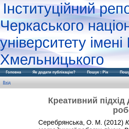
Інституційний реп
Черкаського націо
університету імені
Хмельницького
Головна
Як додати публікацію?
Пошук : Рік
Пошу
Вхід
Креативний підхід 
роб
Серебрянська, О. М.
(2012)
К