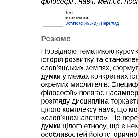
філософії : навч.-метод. посі
Text
shevchenko.pdf
Download (493kB)
|
Перегляд
Резюме
Провідною тематикою курсу «І
історія розвитку та становл
слов’янських землях, формув
думки у межах конкретних іст
окремих мислителів. Специфік
філософії» полягає насампер
розгляду дисципліна торкаєть
цілого комплексу наук, що м
«слов’янознавство». Це пер
думки цілого етносу, що є н
особливостей його історичног