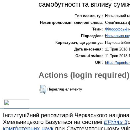
самобутності та впливу суміж
Тип елементу :
Навчальний м
Неконтрольовані ключові слова:
Слов’янська 
Теми:
Філософські 
Підрозділи:
Навчально-нау
Користувач, що депонує:
Наукова Біблі
Дата внесення:
11 Трав 2018 
Останні зміни:
11 Трав 2018 
URI:
https://eprints
Actions (login required)
Перегляд елементу
Інституційний репозитарій Черкаського націона
Хмельницького Базується на системі
EPrints 3
комп'ютерних наук
при Саутгемптонському уні