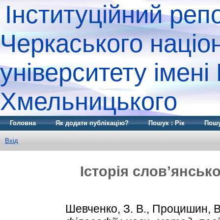
Інституційний реп
Черкаського націо
університету імені
Хмельницького
Головна
Як додати публікацію?
Пошук : Рік
Пошу
Вхід
Історія слов’янсько
Шевченко, З. В.
,
Процишин, В