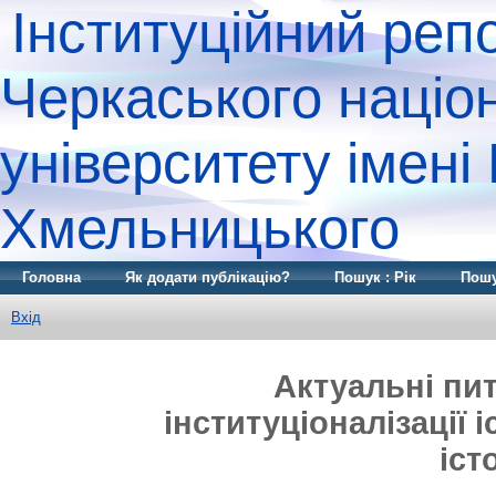
Інституційний реп
Черкаського націо
університету імені
Хмельницького
Головна
Як додати публікацію?
Пошук : Рік
Пошу
Вхід
Актуальні пит
інституціоналізації і
іст