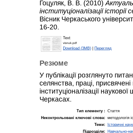
Гоцуляк, В. В.
(2010)
Актуаль
інституціоналізації історії 
Вісник Черкаського університе
16-20.
Text
visnuk.pdf
Download (3MB)
|
Перегляд
Резюме
У публікації розглянуто питанн
селянства, праці, присвячен
інституціоналізації наукової 
Черкасах.
Тип елементу :
Стаття
Неконтрольовані ключові слова:
методологія іс
Теми:
Історичні нау
Підрозділи:
Навчально-нау