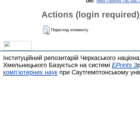
URI:
https://eprints.cdu.edu.
Actions (login required)
Перегляд елементу
Інституційний репозитарій Черкаського націона
Хмельницького Базується на системі
EPrints 3
комп'ютерних наук
при Саутгемптонському уні