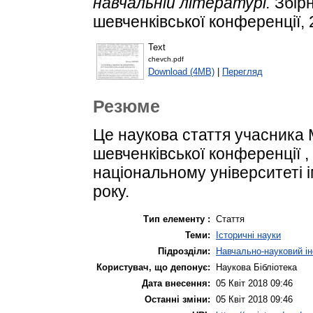
навчальній літературі.
Збірн
шевченківської конференції, 2
Text
chevch.pdf
Download (4MB)
|
Перегляд
Резюме
Це наукова стаття учасника М
шевченківської конференції 
національному університеті і
року.
Тип елементу :
Стаття
Теми:
Історичні науки
Підрозділи:
Навчально-науковий ін
Користувач, що депонує:
Наукова Бібліотека
Дата внесення:
05 Квіт 2018 09:46
Останні зміни:
05 Квіт 2018 09:46