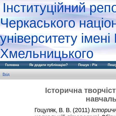
Інституційний реп
Черкаського націо
університету імені
Хмельницького
Головна
Як додати публікацію?
Пошук : Рік
Пошу
Вхід
Історична творчіст
навчаль
Гоцуляк, В. В.
(2011)
Історичн