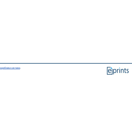
озробники системи
.