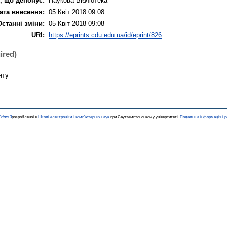
, що депонує:
Наукова Бібліотека
ата внесення:
05 Квіт 2018 09:08
Останні зміни:
05 Квіт 2018 09:08
URI:
https://eprints.cdu.edu.ua/id/eprint/826
ired)
нту
rints 3
розробленої в
Школі електроніки і комп'ютерних наук
при Саутгемптонському університеті.
Подальша інформація і р