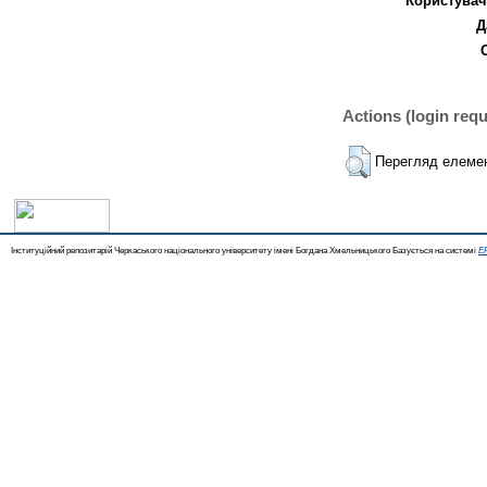
Користувач
Д
Actions (login requ
Перегляд елеме
Інституційний репозитарій Черкаського національного університету імені Богдана Хмельницького Базується на системі
EP