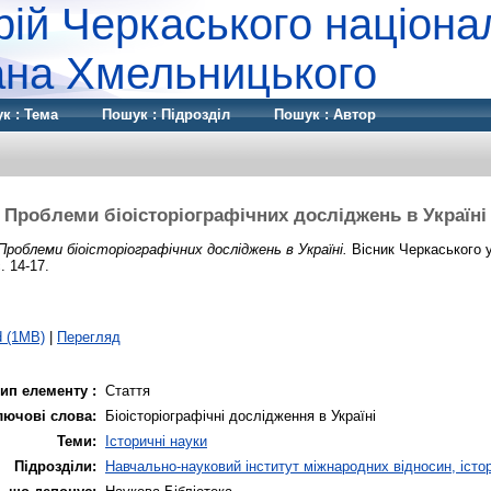
рій Черкаського націона
дана Хмельницького
к : Тема
Пошук : Підрозділ
Пошук : Автор
Проблеми біоісторіографічних досліджень в Україні
Проблеми біоісторіографічних досліджень в Україні.
Вісник Черкаського у
. 14-17.
d (1MB)
|
Перегляд
ип елементу :
Стаття
лючові слова:
Біоісторіографічні дослідження в Україні
Теми:
Історичні науки
Підрозділи:
Навчально-науковий інститут міжнародних відносин, істор