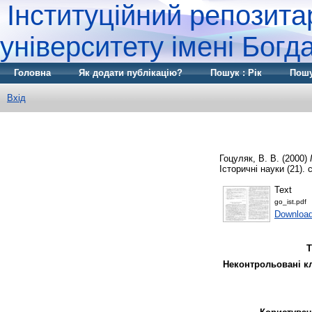
Інституційний репозита
університету імені Бог
Головна
Як додати публікацію?
Пошук : Рік
Пошу
Вхід
Гоцуляк, В. В.
(2000)
Історичні науки (21). с
Text
go_ist.pdf
Downloa
Т
Неконтрольовані к