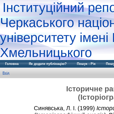
Інституційний реп
Черкаського націо
університету імені
Хмельницького
Головна
Як додати публікацію?
Пошук : Рік
Пошу
Вхід
Історичне р
(Історіог
Синявська, Л. І.
(1999)
Істор