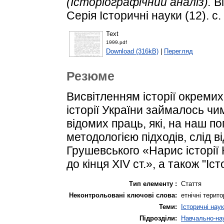
(Історіографічний аналіз).
Ві
Серія Історичні науки (12). с.
Text
1999.pdf
Download (316kB)
|
Перегляд
Резюме
Висвітленням історії окремих
історії України займалось чи
відомих праць, які, на наш п
методологією підходів, слід 
Грушевського «Нарис історії 
до кінця XIV ст.», а також "Іс
Тип елементу :
Стаття
Неконтрольовані ключові слова:
етнічні терито
Теми:
Історичні нау
Підрозділи:
Навчально-нау