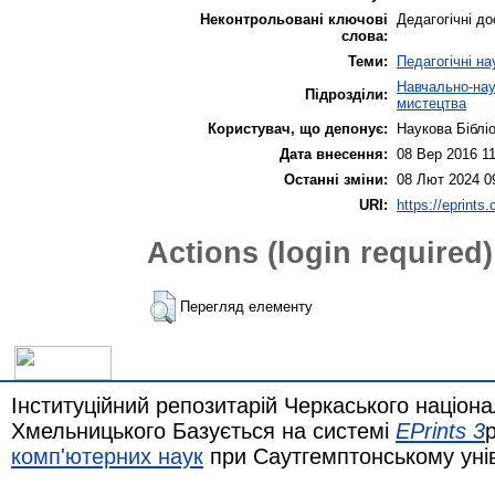
Неконтрольовані ключові
Дедагогічні до
слова:
Теми:
Педагогічні на
Навчально-наук
Підрозділи:
мистецтва
Користувач, що депонує:
Наукова Біблі
Дата внесення:
08 Вер 2016 11
Останні зміни:
08 Лют 2024 0
URI:
https://eprints
Actions (login required)
Перегляд елементу
Інституційний репозитарій Черкаського націона
Хмельницького Базується на системі
EPrints 3
комп'ютерних наук
при Саутгемптонському уні