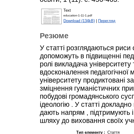
Text
education-1-11-1.pdf
Download (134kB)
|
Перегляд
Резюме
У статті розглядаються риси 
допоможуть в підвищенні пед
ролі викладача університету
вдосконалення педагогічної 
університету продиктовані з
зміцнення гуманістичних при
побудові громадянського сусп
ідеологію . У статті докладно 
дають напрям , підтримують 
шляху до виховання своїх учн
Тип елементу :
Стаття