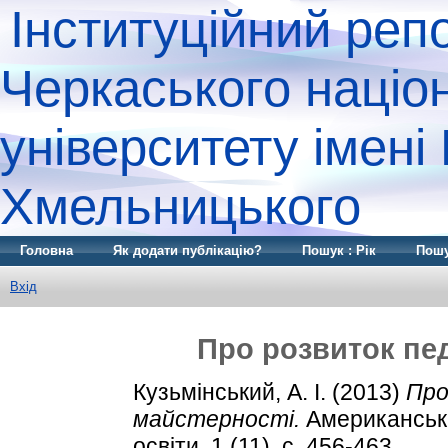
Інституційний реп
Черкаського націо
університету імені
Хмельницького
Головна
Як додати публікацію?
Пошук : Рік
Пошу
Вхід
Про розвиток пед
Кузьмінський, А. І.
(2013)
Про
майстерності.
Американськи
освіти, 1 (11). с. 456-463.