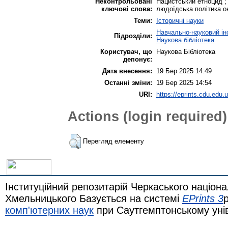
Неконтрольовані
Нацистський етноцид ; 
ключові слова:
людоїдська політика о
Теми:
Історичні науки
Навчально-науковий інс
Підрозділи:
Наукова бібліотека
Користувач, що
Наукова Бібліотека
депонує:
Дата внесення:
19 Бер 2025 14:49
Останні зміни:
19 Бер 2025 14:54
URI:
https://eprints.cdu.edu.u
Actions (login required)
Перегляд елементу
Інституційний репозитарій Черкаського націона
Хмельницького Базується на системі
EPrints 3
комп'ютерних наук
при Саутгемптонському уні