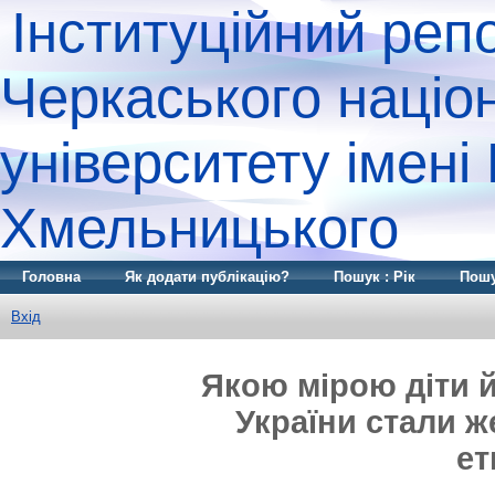
Інституційний реп
Черкаського націо
університету імені
Хмельницького
Головна
Як додати публікацію?
Пошук : Рік
Пошу
Вхід
Якою мірою діти й
України стали 
ет