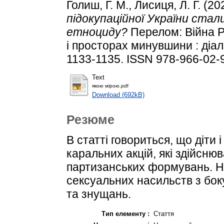
Голиш, Г. М.
,
Лисиця, Л. Г.
(20
підокупаційної України ста
етноциду?
Перелом: Війна Ро
і просторах минувшини : діалог
1133-1135. ISSN 978-966-02-
Text
якою мірою.pdf
Download (692kB)
Резюме
В статті говориться, що діти 
каральних акцій, які здійсню
партизанських формувань. Н
сексуальних насильств з бок
та знущань.
Тип елементу :
Стаття