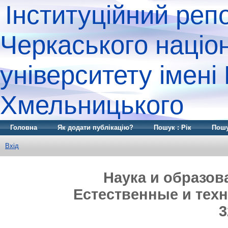
Інституційний реп
Черкаського націо
університету імені
Хмельницького
Головна
Як додати публікацію?
Пошук : Рік
Пошу
Вхід
Наука и образов
Естественные и технич
3