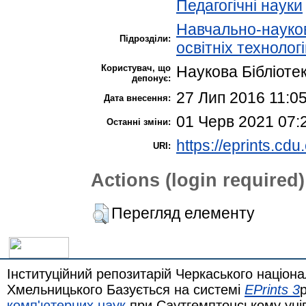
Педагогічні науки
Навчально-науков
Підрозділи:
освітніх технолог
Користувач, що
Наукова Бібліоте
депонує:
27 Лип 2016 11:0
Дата внесення:
01 Черв 2021 07:
Останні зміни:
https://eprints.cdu
URI:
Actions (login required)
Перегляд елементу
Інституційний репозитарій Черкаського націона
Хмельницького Базується на системі
EPrints 3
комп'ютерних наук
при Саутгемптонському уні