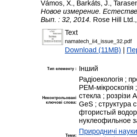
Vámos, X.
,
Barkáts, J.
,
Tarase
Новое измерение. Естественн
Вып. : 32, 2014.
Rose Hill Ltd.
Text
namatech_ii4_issue_32.pdf
Download (11MB)
|
Пе
Інший
Тип елементу :
Радіоекологія ; п
РЕМ-мікроскопія ;
стекла ; розрізи
Неконтрольовані
ключові слова:
GeS ; структура 
фтористый водор
нуклеофильное 
Природничі наук
Теми: