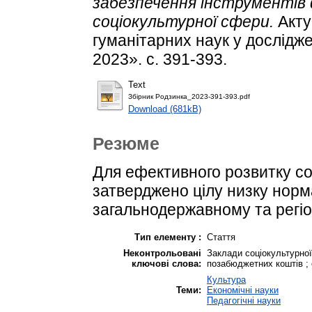
забезпечення інструментів 
соціокультурної сфери.
Акту
гуманітарних наук у дослідж
2023». с. 391-393.
Text
Збірник Родзинка_2023-391-393.pdf
Download (681kB)
Резюме
Для ефективного розвитку со
затверджено цілу низку норм
загальнодержавному та регіо
Тип елементу :
Стаття
Неконтрольовані
Заклади соціокультурної
ключові слова:
позабюджетних коштів ; 
Культура
Теми:
Економічні науки
Педагогічні науки