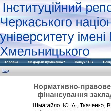
Інституційний реп
Черкаського націо
університету імені
Хмельницького
Головна
Як додати публікацію?
Пошук : Рік
Пошу
Вхід
Нормативно-правове 
фінансування закла
Шмагайло, Ю. А.
,
Ткаченко, В.