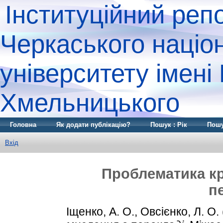
Інституційний реп
Черкаського націо
університету імені
Хмельницького
Головна
Як додати публікацію?
Пошук : Рік
Пошу
Вхід
Проблематика к
п
Іщенко, А. О.
,
Овсієнко, Л. О.