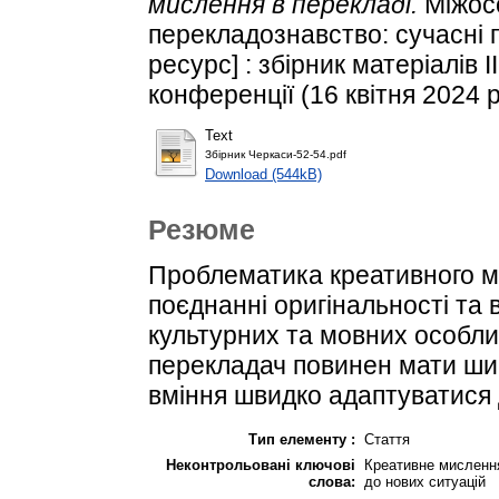
мислення в перекладі.
Міжосо
перекладознавство: сучасні 
ресурс] : збірник матеріалів 
конференції (16 квітня 2024 р.
Text
Збірник Черкаси-52-54.pdf
Download (544kB)
Резюме
Проблематика креативного ми
поєднанні оригінальності та
культурних та мовних особли
перекладач повинен мати шир
вміння швидко адаптуватися 
Тип елементу :
Стаття
Неконтрольовані ключові
Креативне мислення
слова:
до нових ситуацій