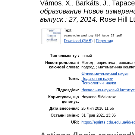
Vámos, X.
,
Barkáts, J.
,
Тарасе
образование Новое измерение
выпуск : 27, 2014.
Rose Hill L
Text
seanewdim_ped_psy_ii14_issue_27_.pdf
Download (2MB)
|
Перегляд
Тип елементу :
Інший
Неконтрольовані
Метод ; евристика ; решаване
ключові слова:
подход ; математична компет
Фізико-математичні науки
Теми:
Педагогічні науки
Психологічні науки
Підрозділи:
Навчально-науковий інститут 
Користувач, що
Наукова Бібліотека
депонує:
Дата внесення:
26 Лип 2016 11:56
Останні зміни:
31 Трав 2021 13:36
URI:
https://eprints.cdu.edu.ua/id/e