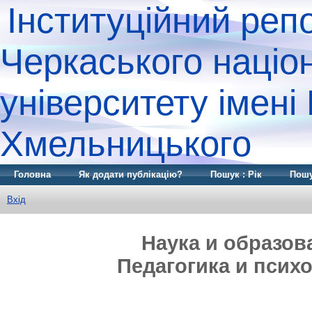
Інституційний реп
Черкаського націо
університету імені
Хмельницького
Головна
Як додати публікацію?
Пошук : Рік
Пошу
Вхід
Наука и образов
Педагогика и психоло