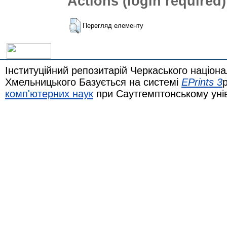
Actions (login required)
Перегляд елементу
Інституційний репозитарій Черкаського націона
Хмельницького Базується на системі
EPrints 3
комп'ютерних наук
при Саутгемптонському уні