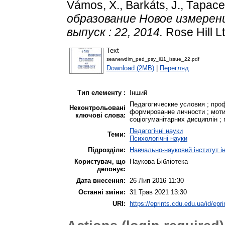
Vámos, X.
,
Barkáts, J.
,
Тарасе
образование Новое измерение
выпуск : 22, 2014.
Rose Hill L
Text
seanewdim_ped_psy_ii11_issue_22.pdf
Download (2MB)
|
Перегляд
Тип елементу :
Інший
Педагогические условия ; про
Неконтрольовані
формирование личности ; моти
ключові слова:
соціогуманітарних дисциплін ; 
Педагогічні науки
Теми:
Психологічні науки
Підрозділи:
Навчально-науковий інститут і
Користувач, що
Наукова Бібліотека
депонує:
Дата внесення:
26 Лип 2016 11:30
Останні зміни:
31 Трав 2021 13:30
URI:
https://eprints.cdu.edu.ua/id/epri