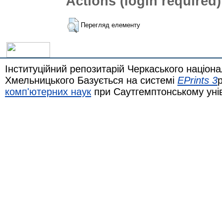
Actions (login required)
Перегляд елементу
Інституційний репозитарій Черкаського націона
Хмельницького Базується на системі
EPrints 3
комп'ютерних наук
при Саутгемптонському уні