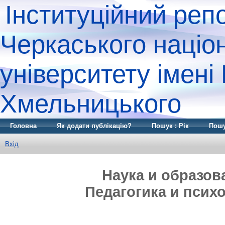
Інституційний реп
Черкаського націо
університету імені
Хмельницького
Головна
Як додати публікацію?
Пошук : Рік
Пошу
Вхід
Наука и образов
Педагогика и психол