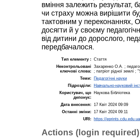
вміння залежить результат, б
чи страху можна вирішити бу
тактовним у переконаннях, О
досягти й у своєму педагогіч
від дитини до дорослого, пед
передбачалося.
Тип елементу :
Стаття
Неконтрольовані
Захаренко О.А. ; педаг
ключові слова:
; патріот рідної землі ; "S
Теми:
Педагогічні науки
Підрозділи:
Навчально-науковий інст
Користувач, що
Наукова Бібліотека
депонує:
Дата внесення:
17 Квіт 2024 09:09
Останні зміни:
17 Квіт 2024 09:11
URI:
https://eprints.cdu.edu.ua
Actions (login required)