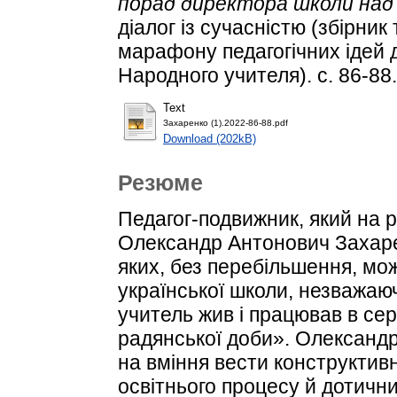
порад директора школи над
діалог із сучасністю (збірник
марафону педагогічних ідей 
Народного учителя). с. 86-88.
Text
Захаренко (1).2022-86-88.pdf
Download (202kB)
Резюме
Педагог-подвижник, який на 
Олександр Антонович Захарен
яких, без перебільшення, м
української школи, незважаю
учитель жив і працював в сере
радянської доби». Олександр
на вміння вести конструктивн
освітнього процесу й дотични