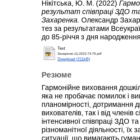
Нікітська, Ю. М.
(2022)
Гармо
результат співпраці ЗДО та 
Захаренка.
Олександр Захарен
тез за результатами Всеукра
до 85-річчя з дня народження
Text
Захаренко (1).2022-73-76.pdf
Download (211kB)
Резюме
Гармонійне виховання дошкіл
яка не пробачає помилок і в
планомірності, дотримання ди
вихователів, так і від членів 
інтенсивної співпраці ЗДО та
різноманітної діяльності, їх
ситуації, що вимагають гуманн