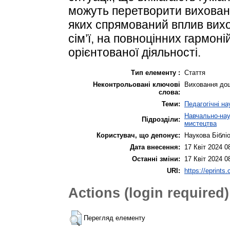
можуть перетворити вихованці
яких спрямований вплив вихов
сім’ї, на повноцінних гармон
орієнтованої діяльності.
Тип елементу :
Стаття
Неконтрольовані ключові
Виховання дош
слова:
Теми:
Педагогічні на
Навчально-наук
Підрозділи:
мистецтва
Користувач, що депонує:
Наукова Біблі
Дата внесення:
17 Квіт 2024 0
Останні зміни:
17 Квіт 2024 0
URI:
https://eprints
Actions (login required)
Перегляд елементу