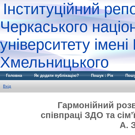
Інституційний реп
Черкаського націо
університету імені
Хмельницького
Головна
Як додати публікацію?
Пошук : Рік
Пошу
Вхід
Гармонійний розв
співпраці ЗДО та сім’
А. 