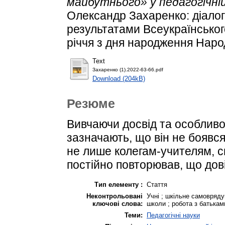
майбутнього» у педагогічній
Олександр Захаренко: діалог 
результатами Всеукраїнськог
річчя з дня народження Народ
Text
Захаренко (1).2022-63-66.pdf
Download (204kB)
Резюме
Вивчаючи досвід та особливо
зазначають, що він не боявся
не лише колегам-учителям, св
постійно повторював, що дові
Тип елементу :
Стаття
Неконтрольовані
Учні ; шкільне самовряду
ключові слова:
школи ; робота з батькам
Теми:
Педагогічні науки