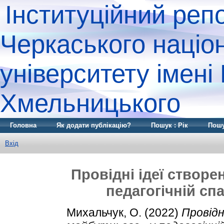
Інституційний реп
Черкаського націо
університету імені
Хмельницького
Головна
Як додати публікацію?
Пошук : Рік
Пошу
Вхід
Провідні ідеї створ
педагогічній сп
Михальчук, О.
(2022)
Провідн