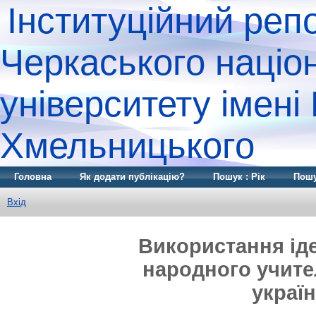
Інституційний реп
Черкаського націо
університету імені
Хмельницького
Головна
Як додати публікацію?
Пошук : Рік
Пошу
Вхід
Використання іде
народного учите
украї