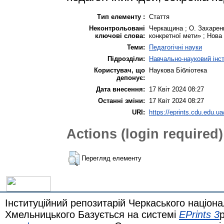
Тип елементу :
Стаття
Неконтрольовані
Черкащина ; О. Захаренко
ключові слова:
конкретної мети» ; Нова
Теми:
Педагогічні науки
Підрозділи:
Навчально-науковий інсти
Користувач, що
Наукова Бібліотека
депонує:
Дата внесення:
17 Квіт 2024 08:27
Останні зміни:
17 Квіт 2024 08:27
URI:
https://eprints.cdu.edu.ua
Actions (login required)
Перегляд елементу
Інституційний репозитарій Черкаського націона
Хмельницького Базується на системі
EPrints 3