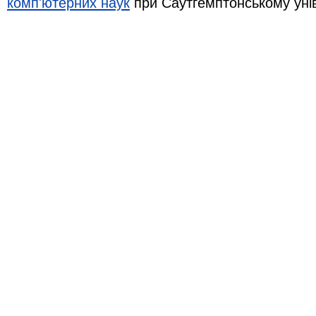
комп'ютерних наук
при Саутгемптонському уні