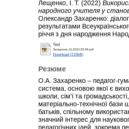
Лещенко, І. Т.
(2022)
Викорис
народного учителя у становл
Олександр Захаренко: діалог 
результатами Всеукраїнськог
річчя з дня народження Народ
Text
Захаренко (1).2022-55-59.pdf
Download (210kB)
Резюме
О.А. Захаренко – педагог-гум
система, основою якої є вихо
школи, сім’ї та громадськості
матеріально-технічної бази шк
батьків, спільному використан
значний інтерес для науковог
педагогічних ідей, зокрема пе