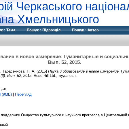
рій Черкаського націона
дана Хмельницького
к : Тема
Пошук : Підрозділ
Пошук : Автор
вание в новое измерение. Гуманитарные и социальные 
Вып. 52, 2015.
.
,
Тарасенкова, Н. А.
(2015)
Наука и образование в новое измерение. Гу
(8), Вып. 52, 2015.
Rose Hill Ltd., Будапешт.
2.pdf
d (9MB)
|
Перегляд
 поддержке Общество культурного и научного прогресса в Центральной 
нший