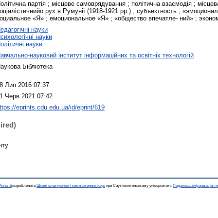
олітична партія ; місцеве самоврядування ; політична взаємодія ; місцев
оціалістичнийо рух в Румунії (1918-1921 рр.) ; субъектность ; «эмоциона
оциальное «Я» ; емоциональное «Я» ; «общество впечатле- ний» ; экон
едагогічні науки
сихологічні науки
олітичні науки
авчально-науковий інститут інформаційних та освітніх технологій
аукова Бібліотека
8 Лип 2016 07:37
1 Черв 2021 07:42
ttps://eprints.cdu.edu.ua/id/eprint/619
ired)
нту
rints 3
розробленої в
Школі електроніки і комп'ютерних наук
при Саутгемптонському університеті.
Подальша інформація і р