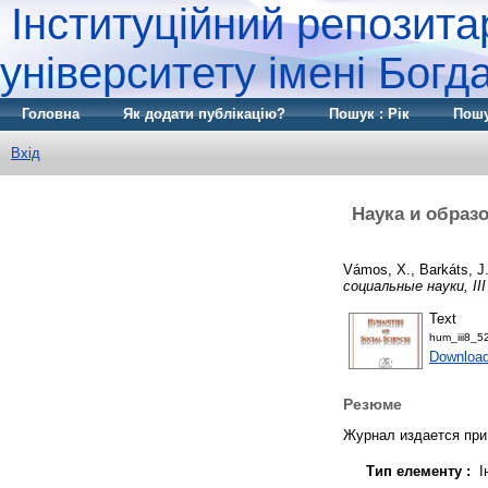
Інституційний репозита
університету імені Бог
Головна
Як додати публікацію?
Пошук : Рік
Пошу
Вхід
Наука и образо
Vámos, X.
,
Barkáts, J
социальные науки, III 
Text
hum_iii8_5
Downloa
Резюме
Журнал издается при
Тип елементу :
І