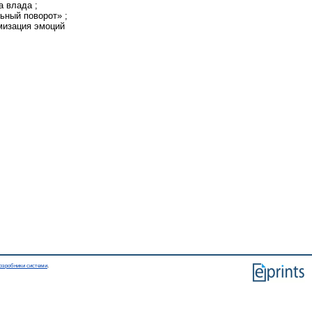
а влада ;
льный поворот» ;
омизация эмоций
озробники системи
.