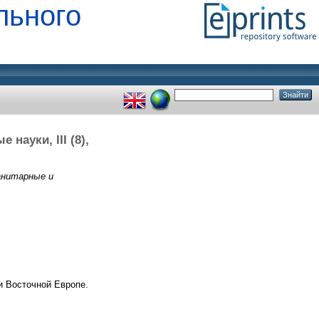
льного
науки, III (8),
манитарные и
и Восточной Европе.