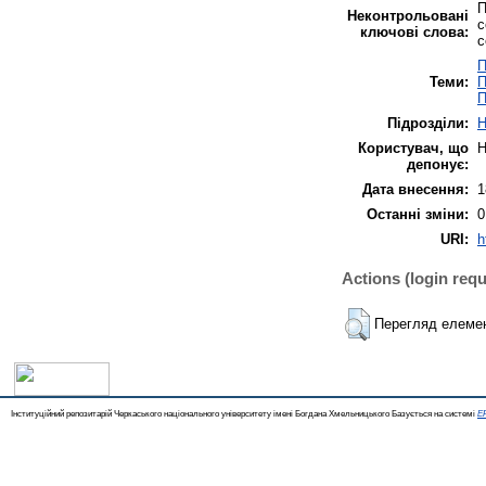
П
Неконтрольовані
с
ключові слова:
с
П
Теми:
П
П
Підрозділи:
Н
Користувач, що
Н
депонує:
Дата внесення:
1
Останні зміни:
0
URI:
h
Actions (login requ
Перегляд елеме
Інституційний репозитарій Черкаського національного університету імені Богдана Хмельницького Базується на системі
EP