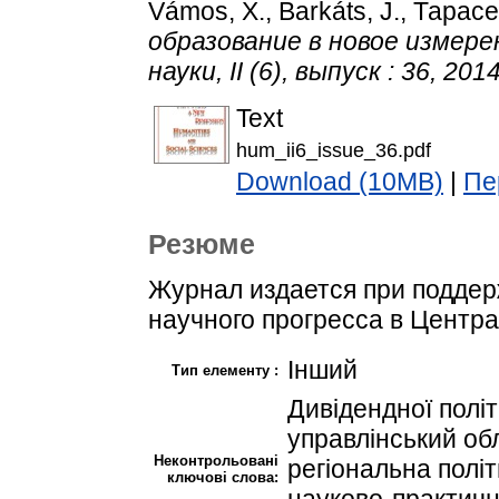
Vámos, X.
,
Barkáts, J.
,
Тарасе
образование в новое измер
науки, II (6), выпуск : 36, 2014
Text
hum_ii6_issue_36.pdf
Download (10MB)
|
Пе
Резюме
Журнал издается при поддер
научного прогресса в Центр
Інший
Тип елементу :
Дивідендної політ
управлінський обл
Неконтрольовані
регіональна політ
ключові слова:
науково-практичн