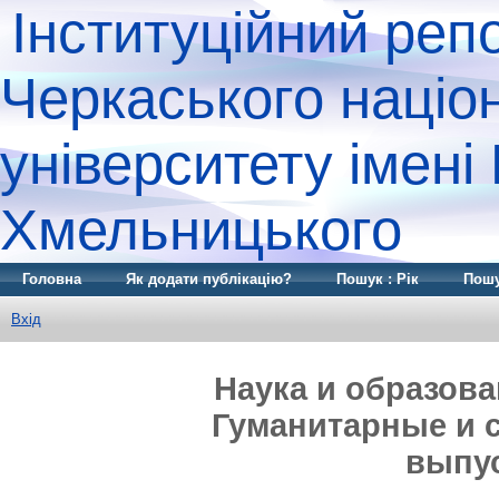
Інституційний реп
Черкаського націо
університету імені
Хмельницького
Головна
Як додати публікацію?
Пошук : Рік
Пошу
Вхід
Наука и образова
Гуманитарные и со
выпуск