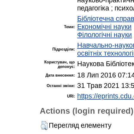
педагогіка ; психо
Бібліотечна спра
Економічні науки
Теми:
Філологічні науки
Навчально-науков
Підрозділи:
освітніх технолог
Користувач, що
Наукова Бібліоте
депонує:
18 Лип 2016 07:1
Дата внесення:
31 Трав 2021 13:
Останні зміни:
https://eprints.cdu
URI:
Actions (login required)
Перегляд елементу