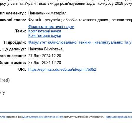
су у світі та Україні, вказівки до розв’язування задач конкурсу 2019 року
ип елементу :
Навчальний матеріал
лючові слова:
Функції ; рекурсія ; обробка текстових даних ; основи тео
Фізико-математичні науки
Теми:
Комп'ютерні науки
Комп'ютерні науки
Підрозділи:
Факультет обчислювальної техніки, інтелектуальних та 
, що депонує:
Наукова Бібліотека
ата внесення:
27 Лют 2024 12:20
Останні зміни:
27 Лют 2024 12:20
URI:
https://eprints.cdu.edu.ua/id/eprint/6052
ired)
нту
rints 3
розробленої в
Школі електроніки і комп'ютерних наук
при Саутгемптонському університеті.
Подальша інформація і р