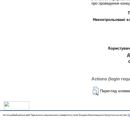
про проведення конкур
Т
Неконтрольовані к
Користувач
Д
Actions (login requ
Перегляд елеме
Інституційний репозитарій Черкаського національного університету імені Богдана Хмельницького Базується на системі
EP