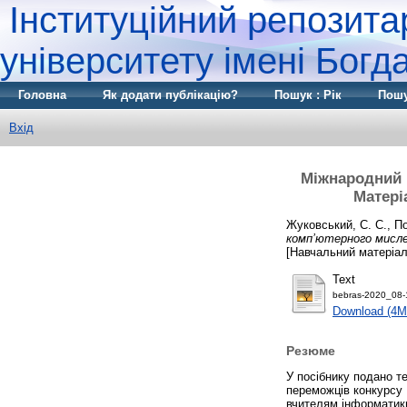
Інституційний репозита
університету імені Бог
Головна
Як додати публікацію?
Пошук : Рік
Пошу
Вхід
Міжнародний 
Матері
Жуковський, С. С.
,
По
комп’ютерного мисле
[Навчальний матеріал
Text
bebras-2020_08-1
Download (4M
Резюме
У посібнику подано т
переможців конкурсу 
вчителям інформатики