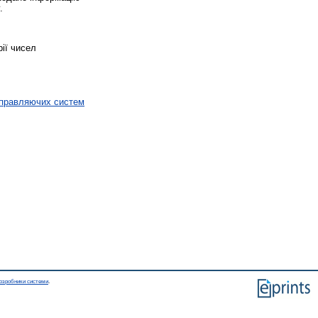
.
рії чисел
управляючих систем
озробники системи
.