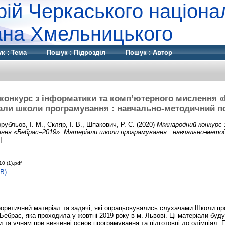
рій Черкаського націона
дана Хмельницького
к : Тема
Пошук : Підрозділ
Пошук : Автор
конкурс з інформатики та комп’ютерного мислення «
али школи програмування : навчально-методичний п
рубльов, І. М.
,
Скляр, І. В.
,
Шпакович, Р. С.
(2020)
Міжнародний конкурс
ння «Бебрас–2019». Матеріали школи програмування : навчально-метод
]
0 (1).pdf
B)
еоретичний матеріал та задачі, які опрацьовувались слухачами Школи п
Бебрас, яка проходила у жовтні 2019 року в м. Львові. Ці матеріали буд
 та учням при вивченні основ програмування та підготовці до олімпіад.