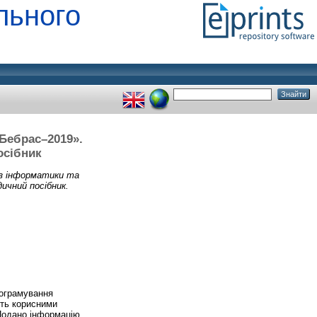
льного
Бебрас–2019».
осібник
 з інформатики та
ичний посібник.
рограмування
уть корисними
 Подано інформацію