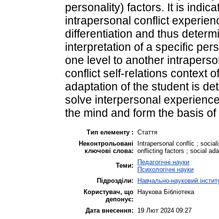
personality) factors. It is indi
intrapersonal conflict experien
differentiation and thus deter
interpretation of a specific per
one level to another intrapersona
conflict self-relations context 
adaptation of the student is d
solve interpersonal experience
the mind and form the basis of
Тип елементу :
Стаття
Неконтрольовані
Іntrapersonal conflic ; social
ключові слова:
onflicting factors ; social ada
Педагогічні науки
Теми:
Психологічні науки
Підрозділи:
Навчально-науковий інститу
Користувач, що
Наукова Бібліотека
депонує:
Дата внесення:
19 Лют 2024 09:27