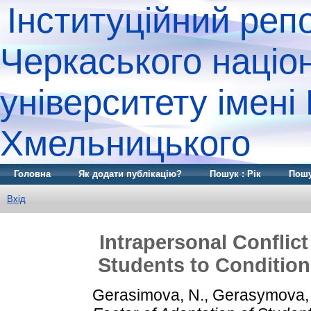
Інституційний реп
Черкаського націо
університету імені
Хмельницького
Головна
Як додати публікацію?
Пошук : Рік
Пошу
Вхід
Intrapersonal Conflict
Students to Condition
Gerasimova, N.
,
Gerasymova, 